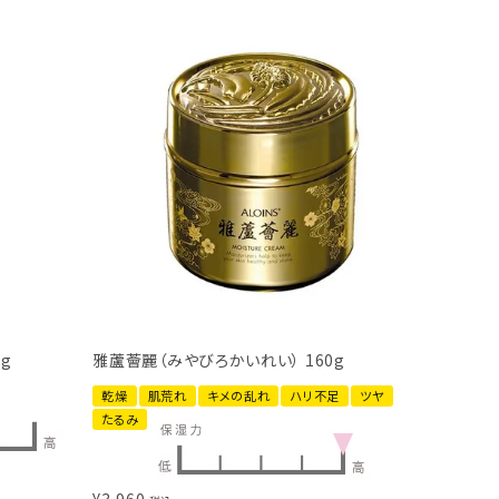
g
雅蘆薈麗（みやびろかいれい） 160g
乾燥
肌荒れ
キメの乱れ
ハリ不足
ツヤ
たるみ
¥
3,960