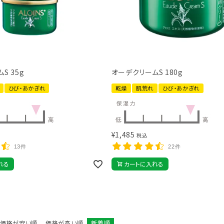
S 35g
オーデクリームS 180g
ひび・あかぎれ
乾燥
肌荒れ
ひび・あかぎれ
¥
1,485
税込
13件
22件
れる
カートに入れる
価格が安い順
価格が高い順
新着順