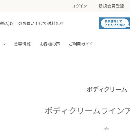
ログイン
新規会員登録
0円(税込)以上のお買い上げで送料無料
す
美容情報
お客様の声
ご利用ガイド
毛穴
肌あれ
洗顔
化粧水
トーンアップ
パック
ボディクリーム
ボディミルク
ボディジェル・ローション