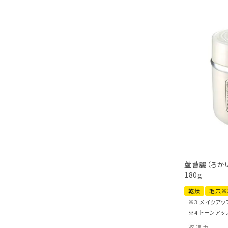
蘆薈麗（ろか
180g
乾燥
毛穴※
※3 メイクア
※4 トーンアッ