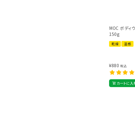
MOC ボディ
150g
乾燥
温感
¥
880
税込
カートに入