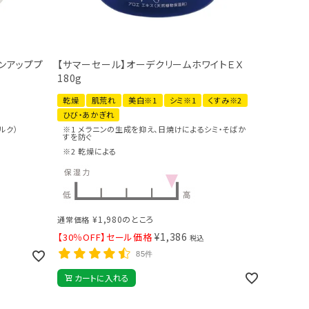
ーンアッププ
【サマーセール】オーデクリームホワイトＥＸ
180g
乾燥
肌荒れ
美白※1
シミ※1
くすみ※2
ひび・あかぎれ
ルク）
※1 メラニンの生成を抑え、日焼けによるシミ・そばか
すを防ぐ
※2 乾燥による
¥
1,980
のところ
通常価格
¥
1,386
【30％OFF】セール価格
税込
85件
カートに入れる