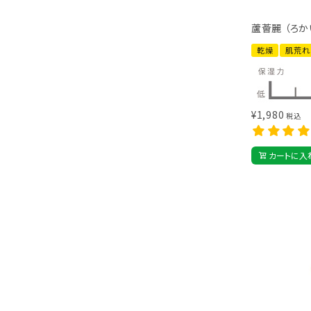
蘆薈麗 （ろか
乾燥
肌荒れ
¥
1,980
税込
カートに入