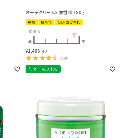
オーデクリームS 無香料 180g
乾燥
肌荒れ
ひび・あかぎれ
¥
1,485
税込
15件
カートに入れる