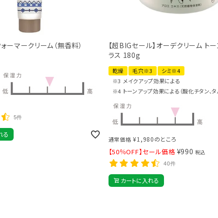
ウォーマークリーム（無香料）
【超BIGセール】オーデクリーム ト
ラス 180g
乾燥
毛穴※3
シミ※4
※3 メイクアップ効果による
※4 トーンアップ効果による（酸化チタン、タ
5件
れる
¥
1,980
のところ
通常価格
¥
990
【50％OFF】セール価格
税込
40件
カートに入れる