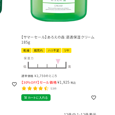
【サマーセール】あろえの森 浸透保湿クリーム
185g
乾燥
肌荒れ
ハリ不足
ツヤ
¥
2,750
のところ
通常価格
¥
1,925
【30％OFF】セール価格
税込
53件
カートに入れる
12
件中
1
-
12
件表示