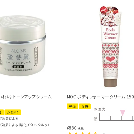
いれい）トーンアップクリーム
MOC ボディウォーマークリーム 150
乾燥
温感
3
シミ※4
ップ効果による
プ効果による（酸化チタン、タルク）
¥
880
税込