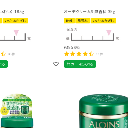
いれい） 185g
オーデクリームS 無香料 35g
ひび・あかぎれ
乾燥
肌荒れ
ひび・あかぎれ
¥
385
税込
36件
11件
れる
カートに入れる