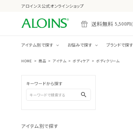
アロインス公式オンラインショップ
送料無料
5,50
アイテム別で探す
お悩みで探す
ブランドで探
HOME
商品
アイテム
ボディケア
ボディクリーム
乾燥
たるみ・ハリ不足
全商品をみる
クレンジング
キーワードから探す
ジェル
クリーム
search
全商品をみる
ボディクリーム
アイテム別で探す