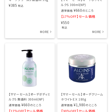
ルクS 300ml(NP)
¥
385
税込
¥
660
のところ
通常価格
【17％OFF】セール価格
¥
550
税込
【サマーセール】オーデボディミ
【サマーセール】オーデクリーム
ルクS 無香料 300ml(NP)
ホワイトＥＸ 180g
¥
660
¥
1,980
のところ
のところ
通常価格
通常価格
【17％OFF】セール価格
【30％OFF】セール価格