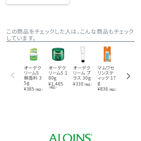
この商品をチェックした人は、こんな商品もチェック
しています。
オーデク
オーデク
オーデク
マムワセ
オーデク
リームS
リームS 1
リーム プ
リンステ
リームS
無香料 3
80g
ラス 30g
ィック 17
無香料 1
5g
g
80g
¥
1,485
¥
330
（税込）
（税込）
¥
385
¥
836
¥
1,485
（税込）
（税込）
（税込）