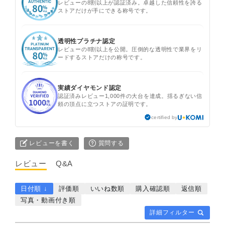
レビューの8割以上が認証済み。卓越した信頼性を誇る
ストアだけが手にできる称号です。
透明性プラチナ認定
レビューの8割以上を公開。圧倒的な透明性で業界をリ
ードするストアだけの称号です。
実績ダイヤモンド認定
認証済みレビュー1,000件の大台を達成。揺るぎない信
頼の頂点に立つストアの証明です。
certified by
レビューを書く
質問する
レビュー
Q&A
日付順 ↓
評価順
いいね数順
購入確認順
返信順
写真・動画付き順
詳細フィルター