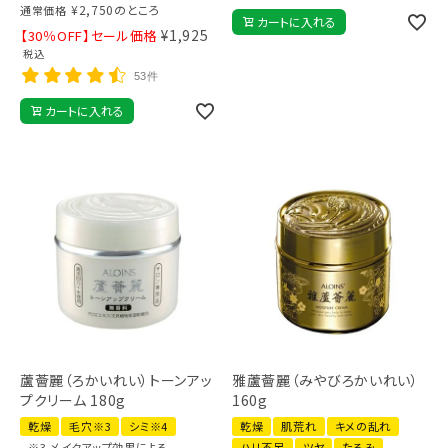
¥
2,750
のところ
通常価格
カートに入れる
¥
1,925
【30％OFF】セール価格
税込
53件
カートに入れる
蘆薈麗（ろかいれい）トーンアッ
雅蘆薈麗（みやびろかいれい）
プクリーム 180g
160g
乾燥
毛穴※3
シミ※4
乾燥
肌荒れ
キメの乱れ
※3 メイクアップ効果による
ハリ不足
ツヤ
たるみ