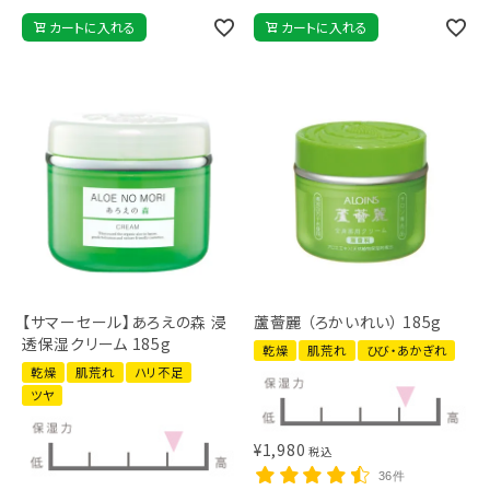
カートに入れる
カートに入れる
【サマーセール】あろえの森 浸
蘆薈麗 （ろかいれい） 185g
透保湿クリーム 185g
乾燥
肌荒れ
ひび・あかぎれ
乾燥
肌荒れ
ハリ不足
ツヤ
¥
1,980
税込
36件