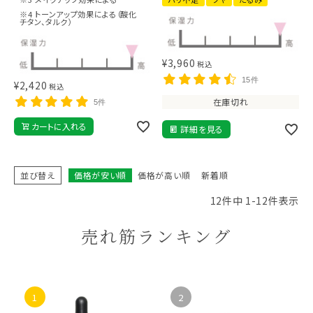
※4 トーンアップ効果による（酸化
チタン、タルク）
¥
3,960
税込
15件
¥
2,420
税込
在庫切れ
5件
カートに入れる
詳細を見る
並び替え
価格が安い順
価格が高い順
新着順
12
件中
1
-
12
件表示
売れ筋ランキング
1
2