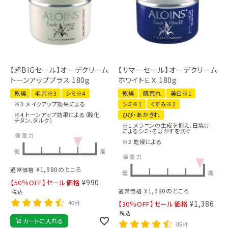
【超BIGセール】オーデクリーム
【サマーセール】オーデクリーム
トーンアッププラス 180g
ホワイトＥＸ 180g
乾燥
毛穴※3
シミ※4
乾燥
肌荒れ
美白※1
※3 メイクアップ効果による
シミ※1
くすみ※2
※4 トーンアップ効果による（酸化
ひび・あかぎれ
チタン、タルク）
※1 メラニンの生成を抑え、日焼け
によるシミ・そばかすを防ぐ
※2 乾燥による
¥
1,980
のところ
通常価格
¥
990
【50％OFF】セール価格
¥
1,980
のところ
通常価格
税込
¥
1,386
【30％OFF】セール価格
40件
税込
カートに入れる
85件