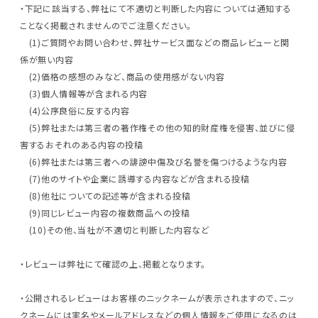
・下記に該当する、弊社にて不適切と判断した内容については通知する
ことなく掲載されませんのでご注意ください。
(1)ご質問やお問い合わせ、弊社サービス面などの商品レビューと関
係が無い内容
(2)価格の感想のみなど、商品の使用感がない内容
(3)個人情報等が含まれる内容
(4)公序良俗に反する内容
(5)弊社または第三者の著作権その他の知的財産権を侵害、並びに侵
害するおそれのある内容の投稿
(6)弊社または第三者への誹謗中傷及び名誉を傷つけるような内容
(7)他のサイトや企業に誘導する内容などが含まれる投稿
(8)他社についての記述等が含まれる投稿
(9)同じレビュー内容の複数商品への投稿
(10)その他、当社が不適切と判断した内容など
・レビューは弊社にて確認の上、掲載となります。
・公開されるレビューはお客様のニックネームが表示されますので、ニッ
クネームには実名やメールアドレスなどの個人情報をご使用になるのは