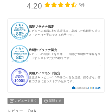
4.20
5件
認証プラチナ認定
レビューの8割以上が認証済み。卓越した信頼性を誇る
ストアだけが手にできる称号です。
透明性プラチナ認定
レビューの8割以上を公開。圧倒的な透明性で業界をリ
ードするストアだけの称号です。
実績ダイヤモンド認定
認証済みレビュー1,000件の大台を達成。揺るぎない信
頼の頂点に立つストアの証明です。
certified by
レビューを書く
質問する
レビュー
Q&A