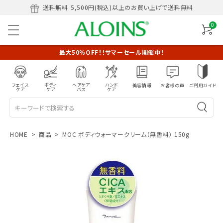
送料無料
5,500円(税込)以上のお買い上げで送料無料
0
最大50％OFF！！サマーセール開催中！
フェイス
ボディ
ヘアケア
ハンド
美容情報
お客様の声
ご利用ガイド
ケア
ケア
バス
ケア
HOME
商品
MOC ボディウォーマークリーム（無香料） 150g