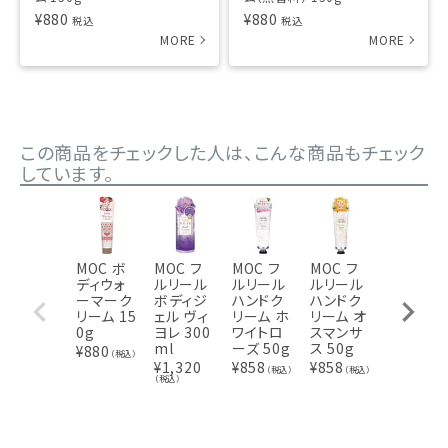
¥
880
¥
880
税込
税込
この商品をチェックした人は、こんな商品もチェック
しています。
MOC ボ
MOC フ
MOC フ
MOC フ
MOC フ
ディウォ
ルリール
ルリール
ルリール
ルリール
ーマーク
ボディジ
ハンドク
ハンドク
ボディジ
リーム 15
ェル ヴィ
リーム ホ
リーム オ
ェル チェ
0g
ヨレ 300
ワイトロ
スマンサ
リーブロ
ml
ーズ 50g
ス 50g
ッサム 3
¥
880
（税込）
0ml
¥
1,320
¥
858
¥
858
（税込）
（税込）
（税込）
¥
1,320
（税込）