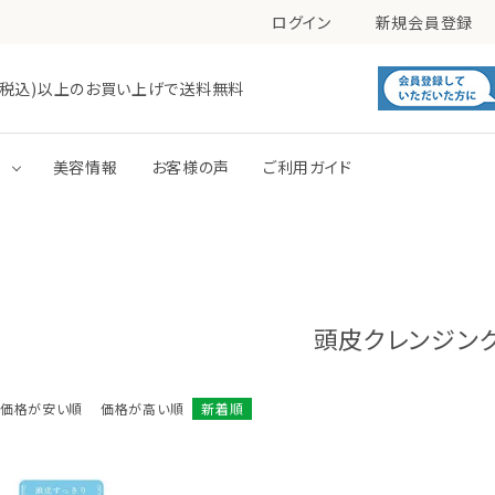
ログイン
新規会員登録
0円(税込)以上のお買い上げで送料無料
す
美容情報
お客様の声
ご利用ガイド
毛穴
肌あれ
洗顔
化粧水
トーンアップ
パック
頭皮クレンジン
価格が安い順
価格が高い順
新着順
ボディミルク
ボディジェル・ローション