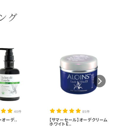
ング
【サマー
40件
85件
・オーデ..
【サマーセール】オーデクリーム
ホワイトＥ..