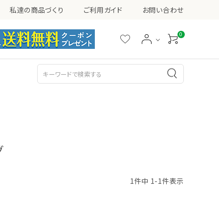
私達の商品づくり
ご利用ガイド
お問い合わせ
0
シミ・ソバカス・くすみ
ニキビ
乳液
美容液
グ
1
件中
1
-
1
件表示
その他