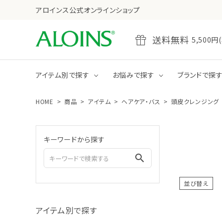
アロインス公式オンラインショップ
送料無料
5,50
アイテム別で探す
お悩みで探す
ブランドで探
HOME
商品
アイテム
ヘアケア・バス
頭皮クレンジング
乾燥
たるみ・ハリ不足
全商品をみる
クレンジング
キーワードから探す
ジェル
クリーム
search
並び替え
全商品をみる
ボディクリーム
アイテム別で探す