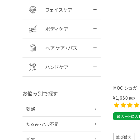
フェイスケア
全商品をみる
シャンプー
ボディケア
全商品をみる
ハンドクリーム
ヘアケア・バス
ハンドケア
MOC シュガ
お悩み別で探す
¥
1,650
税込
乾燥
カートに入
たるみ・ハリ不足
並び替え
毛穴