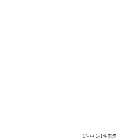
頭皮クレンジング
育毛剤
1
件中
1
-
1
件表示