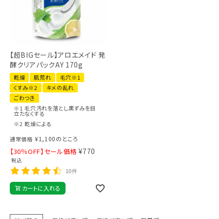
【超BIGセール】アロエメイド 発
酵クリアパックAY 170g
乾燥
肌荒れ
毛穴※1
くすみ※2
キメの乱れ
ごわつき
※1 毛穴汚れを落とし黒ずみを目
立たなくする
※2 乾燥による
¥
1,100
のところ
通常価格
¥
770
【30％OFF】セール価格
税込
10件
カートに入れる