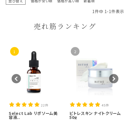
並び替え
価格が安い順
価格が高い順
新着順
1
件中
1
-
1
件表示
売れ筋ランキング
1
2
22件
45件
Select Lab リポソーム美
ビトレスキン ナイトクリーム
容液..
50g