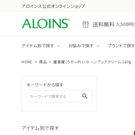
アロインス公式オンラインショップ
送料無料
5,50
アイテム別で探す
お悩みで探す
ブランドで探
HOME
商品
蘆薈麗（ろかいれい）トーンアップクリーム 180g
乾燥
たるみ・ハリ不足
全商品をみる
クレンジング
キーワードから探す
ジェル
クリーム
search
全商品をみる
ボディクリーム
アイテム別で探す