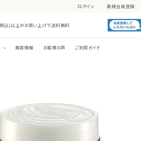
ログイン
新規会員登録
0円(税込)以上のお買い上げで送料無料
す
美容情報
お客様の声
ご利用ガイド
毛穴
肌あれ
洗顔
化粧水
トーンアップ
パック
ボディミルク
ボディジェル・ローション