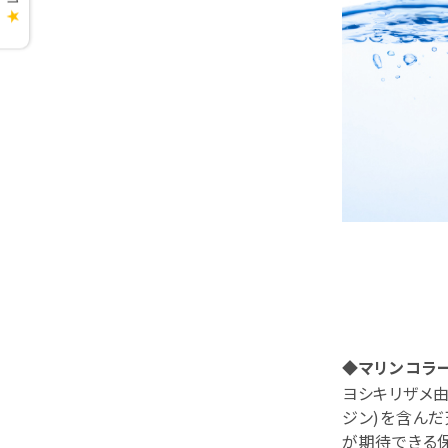
★
◆マリンコラ
ヨシキリザメ由
ジン)を含ん
が期待できる