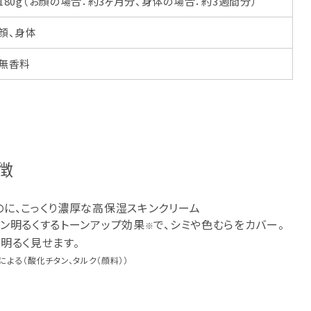
180g（お顔の場合：約3ヶ月分、身体の場合：約3週間分）
顔、身体
無香料
徴
のに、こっくり濃厚な高保湿スキンクリーム
ン明るくするトーンアップ効果
で、シミや色むらをカバー。
※
明るく見せます。
による（酸化チタン、タルク（顔料））