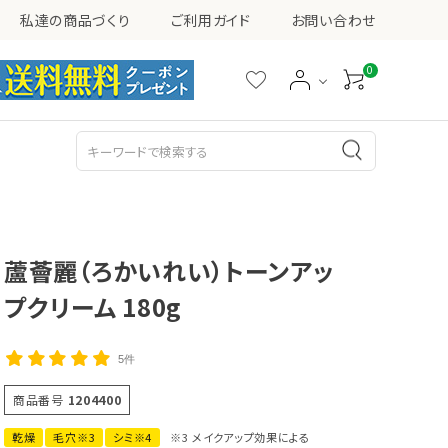
私達の商品づくり
ご利用ガイド
お問い合わせ
0
シミ・ソバカス・くすみ
ニキビ
乳液
美容液
蘆薈麗（ろかいれい）トーンアッ
プクリーム 180g
5件
その他
商品番号
1204400
乾燥
毛穴※3
シミ※4
※3 メイクアップ効果による