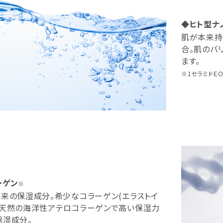
◆ヒト型ナ
肌が本来持
合。肌のバ
ます。
※1セラミドＥＯ
ーゲン
※
来の保湿成分。希少なコラーゲン(エラストイ
だ天然の海洋性アテロコラーゲンで高い保湿力
保湿成分。