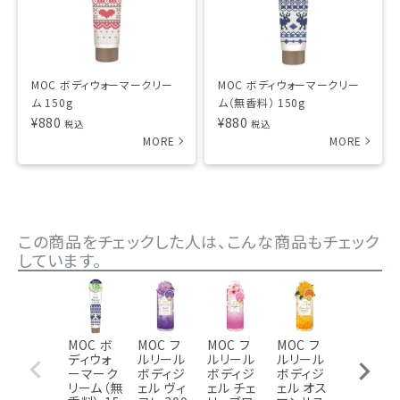
MOC ボディウォーマークリー
MOC ボディウォーマークリー
ム 150g
ム（無香料） 150g
¥
880
¥
880
税込
税込
この商品をチェックした人は、こんな商品もチェック
しています。
MOC ボ
MOC フ
MOC フ
MOC フ
MOC ボ
ディウォ
ルリール
ルリール
ルリール
ディソル
ーマーク
ボディジ
ボディジ
ボディジ
ベ SC 15
リーム（無
ェル ヴィ
ェル チェ
ェル オス
0g