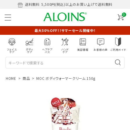
送料無料
5,500円(税込)以上のお買い上げで送料無料
0
最大50％OFF！！サマーセール開催中！
フェイス
ボディ
ヘアケア
ハンド
美容情報
お客様の声
ご利用ガイド
ケア
ケア
バス
ケア
HOME
商品
MOC ボディウォーマークリーム 150g