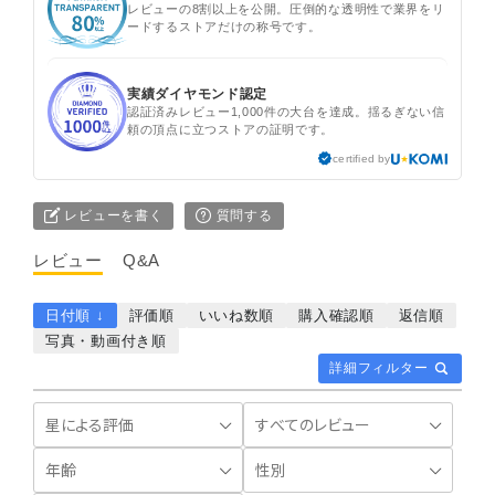
レビューの8割以上を公開。圧倒的な透明性で業界をリ
ードするストアだけの称号です。
実績ダイヤモンド認定
認証済みレビュー1,000件の大台を達成。揺るぎない信
頼の頂点に立つストアの証明です。
certified by
レビューを書く
質問する
レビュー
Q&A
日付順 ↓
評価順
いいね数順
購入確認順
返信順
写真・動画付き順
詳細フィルター