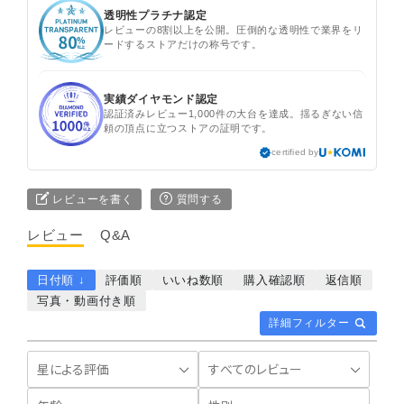
透明性プラチナ認定
レビューの8割以上を公開。圧倒的な透明性で業界をリ
ードするストアだけの称号です。
実績ダイヤモンド認定
認証済みレビュー1,000件の大台を達成。揺るぎない信
頼の頂点に立つストアの証明です。
certified by
レビューを書く
質問する
レビュー
Q&A
日付順 ↓
評価順
いいね数順
購入確認順
返信順
写真・動画付き順
詳細フィルター