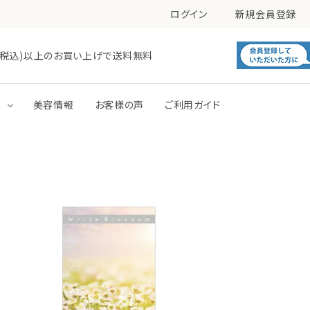
ログイン
新規会員登録
0円(税込)以上のお買い上げで送料無料
す
美容情報
お客様の声
ご利用ガイド
毛穴
肌あれ
洗顔
化粧水
トーンアップ
パック
ボディミルク
ボディジェル・ローション