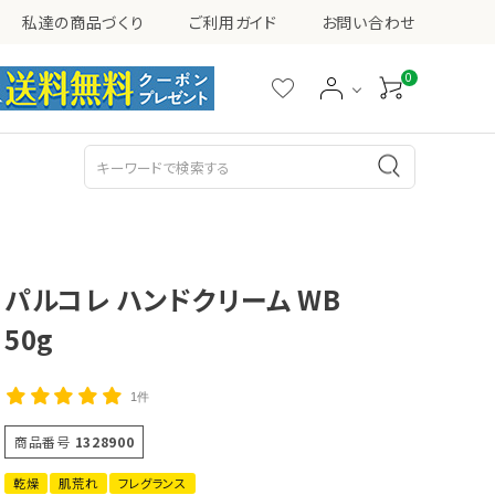
私達の商品づくり
ご利用ガイド
お問い合わせ
0
シミ・ソバカス・くすみ
ニキビ
乳液
美容液
パルコレ ハンドクリーム WB
50g
1件
その他
商品番号
1328900
乾燥
肌荒れ
フレグランス