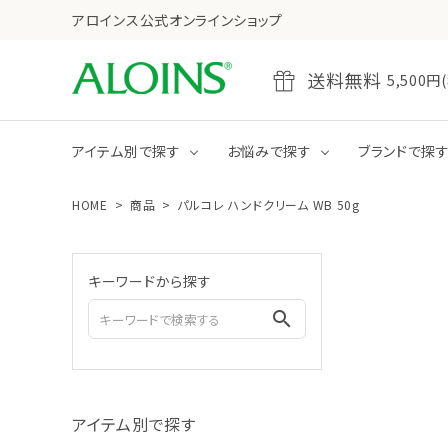
アロインス公式オンラインショップ
送料無料
5,50
アイテム別で探す
お悩みで探す
ブランドで探
HOME
商品
パルコレ ハンドクリーム WB 50g
乾燥
たるみ・ハリ不足
全商品をみる
クレンジング
キーワードから探す
ジェル
クリーム
search
全商品をみる
ボディクリーム
アイテム別で探す