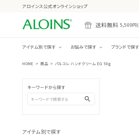
アロインス公式オンラインショップ
送料無料
5,50
アイテム別で探す
お悩みで探す
ブランドで探
HOME
商品
パルコレ ハンドクリーム EG 50g
乾燥
たるみ・ハリ不足
全商品をみる
クレンジング
キーワードから探す
ジェル
クリーム
search
全商品をみる
ボディクリーム
アイテム別で探す