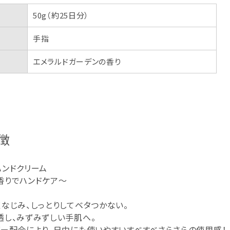
50g（約25日分）
手指
エメラルドガーデンの香り
徴
ハンドクリーム
香りでハンドケア～
なじみ、しっとりしてベタつかない。
透し、みずみずしい手肌へ。
ダー配合により、日中にも使いやすいすべすべさらさらの使用感！