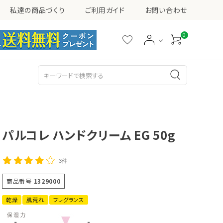
私達の商品づくり
ご利用ガイド
お問い合わせ
0
シミ・ソバカス・くすみ
ニキビ
乳液
美容液
パルコレ ハンドクリーム EG 50g
3件
商品番号
1329000
その他
乾燥
肌荒れ
フレグランス