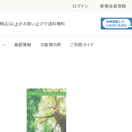
ログイン
新規会員登録
0円(税込)以上のお買い上げで送料無料
す
美容情報
お客様の声
ご利用ガイド
毛穴
肌あれ
洗顔
化粧水
トーンアップ
パック
ボディミルク
ボディジェル・ローション