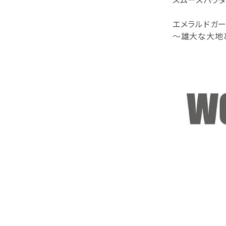
エメラルドガ
～雄大な大地