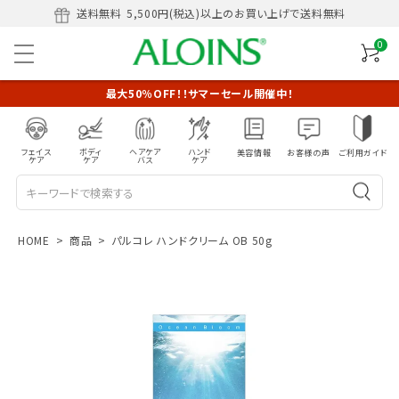
送料無料
5,500円(税込)以上のお買い上げで送料無料
0
最大50％OFF！！サマーセール開催中！
フェイス
ボディ
ヘアケア
ハンド
美容情報
お客様の声
ご利用ガイド
ケア
ケア
バス
ケア
HOME
商品
パルコレ ハンドクリーム OB 50g