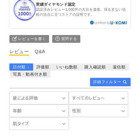
実績ダイヤモンド認定
認証済みレビュー1,000件の大台を達成。揺るぎない信
頼の頂点に立つストアの証明です。
certified by
レビューを書く
質問する
レビュー
Q&A
日付順 ↓
評価順
いいね数順
購入確認順
返信順
写真・動画付き順
詳細フィルター