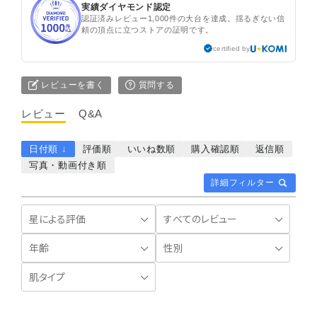
実績ダイヤモンド認定
認証済みレビュー1,000件の大台を達成。揺るぎない信
頼の頂点に立つストアの証明です。
certified by
レビューを書く
質問する
レビュー
Q&A
日付順 ↓
評価順
いいね数順
購入確認順
返信順
写真・動画付き順
詳細フィルター