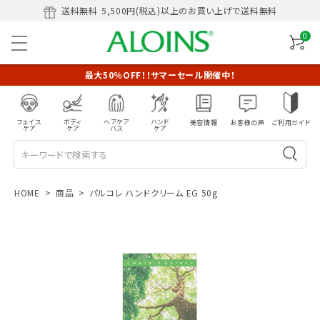
送料無料
5,500円(税込)以上のお買い上げで送料無料
0
最大50％OFF！！サマーセール開催中！
フェイス
ボディ
ヘアケア
ハンド
美容情報
お客様の声
ご利用ガイド
ケア
ケア
バス
ケア
HOME
商品
パルコレ ハンドクリーム EG 50g