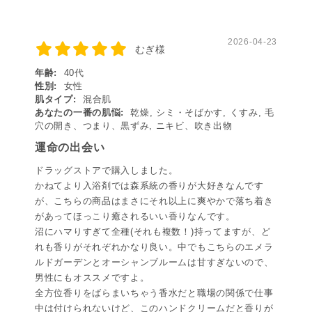
2026-04-23
むぎ様
年齢:
40代
性別:
女性
肌タイプ:
混合肌
あなたの一番の肌悩:
乾燥, シミ・そばかす, くすみ, 毛
穴の開き、つまり、黒ずみ, ニキビ、吹き出物
運命の出会い
ドラッグストアで購入しました。
かねてより入浴剤では森系統の香りが大好きなんです
が、こちらの商品はまさにそれ以上に爽やかで落ち着き
があってほっこり癒されるいい香りなんです。
沼にハマりすぎて全種(それも複数！)持ってますが、ど
れも香りがそれぞれかなり良い。中でもこちらのエメラ
ルドガーデンとオーシャンブルームは甘すぎないので、
男性にもオススメですよ。
全方位香りをばらまいちゃう香水だと職場の関係で仕事
中は付けられないけど、このハンドクリームだと香りが