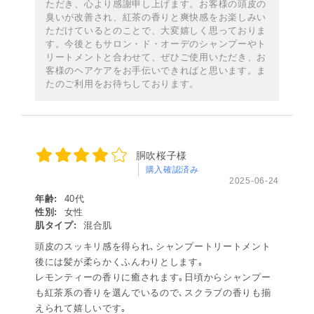
ただき、心より感謝申し上げます。お客様の頭皮の
臭いが改善され、紅茶の香りと爽快感をお楽しみい
ただけているとのことで、大変嬉しく思っておりま
す。今後ともサロン・ド・オーデのシャンプーやト
リートメントと合わせて、ぜひご使用いただき、お
客様のヘアケアをお手伝いできればと思います。ま
たのご利用をお待ちしております。
胴吹桜子様
購入確認済み
2025-06-24
年齢:
40代
性別:
女性
肌タイプ:
混合肌
頭皮のスッキリ感を得られ､シャンプートリートメント
後には髪が柔らかくふんわりとします｡
レモンティーの香りに癒されます｡日頃からシャンプー
も紅茶系の香りを選んでいるので､スクラブの香りも揃
えられて嬉しいです｡