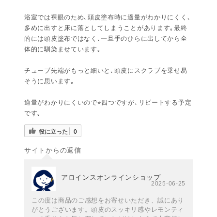
浴室では裸眼のため､頭皮塗布時に適量がわかりにくく､
多めに出すと床に落としてしまうことがあります｡最終
的には頭皮塗布ではなく､一旦手のひらに出してから全
体的に馴染ませています｡
チューブ先端がもっと細いと､頭皮にスクラブを乗せ易
そうに思います｡
適量がわかりにくいので⭐︎四つですが､リピートする予定
です｡
役に立った
0
サイトからの返信
アロインスオンラインショップ
2025-06-25
この度は商品のご感想をお寄せいただき、誠にあり
がとうございます。頭皮のスッキリ感やレモンティ