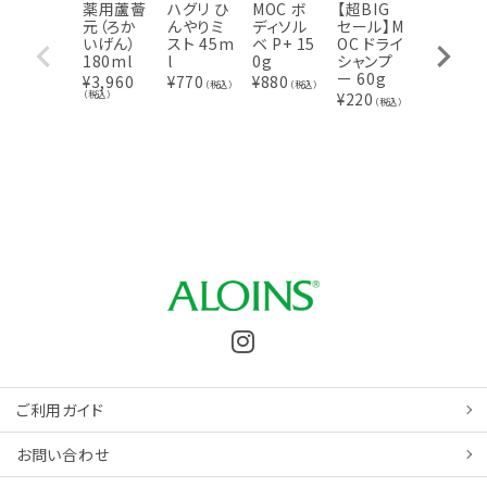
薬用蘆薈
ハグリ ひ
MOC ボ
【超BIG
【超BIG
元（ろか
んやりミ
ディソル
セール】M
セール】
いげん）
スト 45m
ベ P+ 15
OC ドライ
アロエメ
180ml
l
0g
シャンプ
イド 発酵
ー 60g
クリアパ
¥
3,960
¥
770
¥
880
（税込）
（税込）
ックAY 1
（税込）
¥
220
（税込）
70g
¥
770
（税込
ご利用ガイド
お問い合わせ