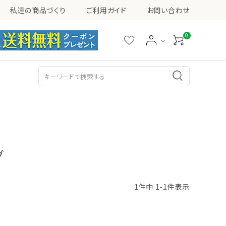
私達の商品づくり
ご利用ガイド
お問い合わせ
0
シミ・ソバカス・くすみ
ニキビ
乳液
美容液
グ
1
件中
1
-
1
件表示
その他