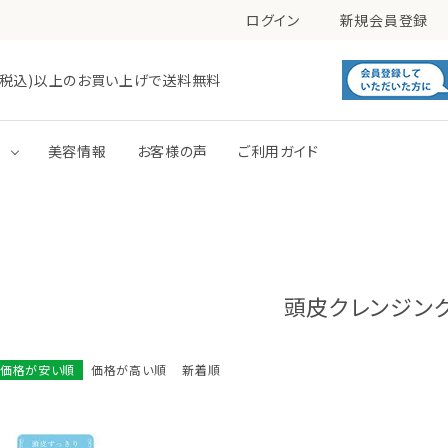
ログイン
新規会員登録
0円(税込)以上のお買い上げで送料無料
す
美容情報
お客様の声
ご利用ガイド
毛穴
肌あれ
洗顔
化粧水
トーンアップ
パック
頭皮クレンジン
価格が安い順
価格が高い順
新着順
ボディミルク
ボディジェル・ローション