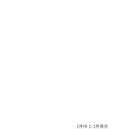
頭皮クレンジング
育毛剤
1
件中
1
-
1
件表示