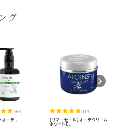
ング
【サマー
40件
85件
・オーデ..
【サマーセール】オーデクリーム
ホワイトＥ..