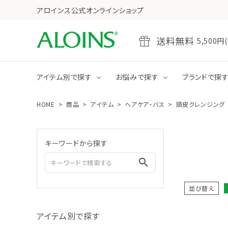
アロインス公式オンラインショップ
送料無料
5,50
アイテム別で探す
お悩みで探す
ブランドで探
HOME
商品
アイテム
ヘアケア・バス
頭皮クレンジング
乾燥
たるみ・ハリ不足
全商品をみる
クレンジング
キーワードから探す
ジェル
クリーム
search
並び替え
全商品をみる
ボディクリーム
アイテム別で探す