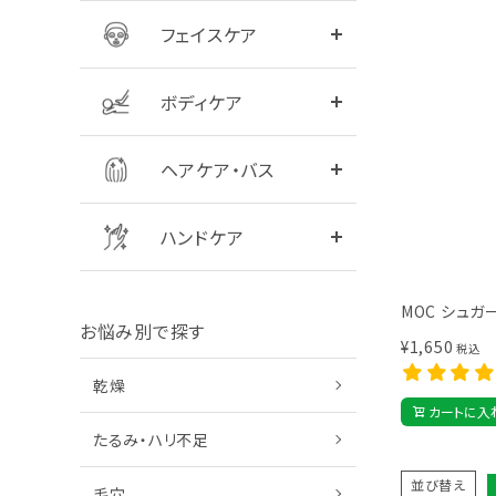
フェイスケア
全商品をみる
シャンプー
ボディケア
全商品をみる
ハンドクリーム
ヘアケア・バス
ハンドケア
MOC シュガ
お悩み別で探す
¥
1,650
税込
乾燥
カートに入
たるみ・ハリ不足
並び替え
毛穴