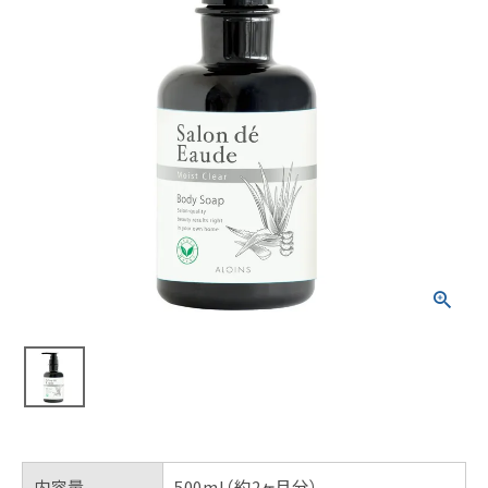
内容量
500ml（約2ヶ月分）