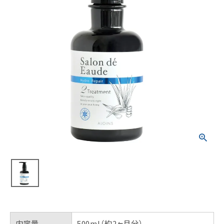
内容量
500ml（約2ヶ月分）