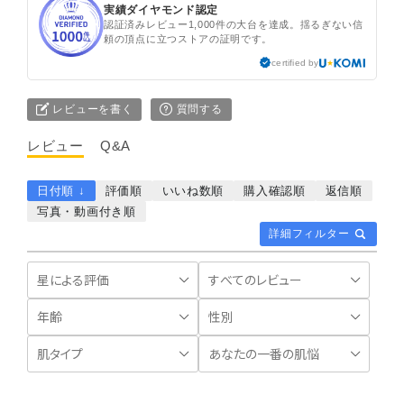
実績ダイヤモンド認定
認証済みレビュー1,000件の大台を達成。揺るぎない信
頼の頂点に立つストアの証明です。
certified by
レビューを書く
質問する
レビュー
Q&A
日付順 ↓
評価順
いいね数順
購入確認順
返信順
写真・動画付き順
詳細フィルター