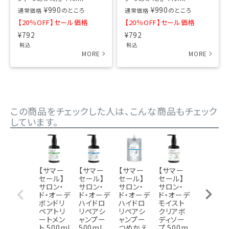
¥
990
¥
990
のところ
のところ
通常価格
通常価格
【20％OFF】セール価格
【20％OFF】セール価格
¥
792
¥
792
税込
税込
この商品をチェックした人は、こんな商品もチェック
しています。
【サマー
【サマー
【サマー
【サマー
【サマー
セール】
セール】
セール】
セール】
セール】
サロン・
サロン・
サロン・
サロン・
サロン・
ド・オーデ
ド・オーデ
ド・オーデ
ド・オーデ
ド・オー
ボンドリ
ハイドロ
ハイドロ
モイスト
ハイドロ
ペアトリ
リペアシ
リペアシ
クリアボ
リペアト
ートメン
ャンプー
ャンプー
ディソー
リートメ
ト 500ml
500ml
つめかえ
プ 500m
ント つめ