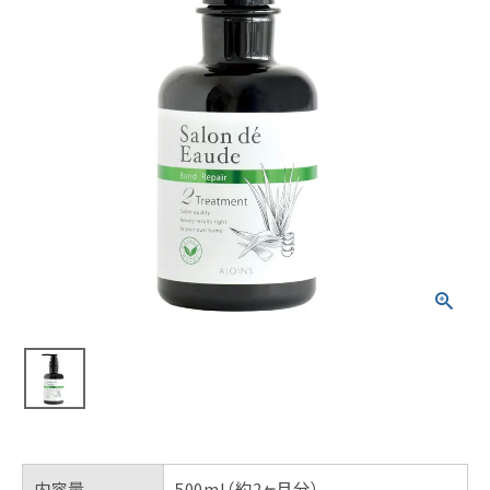
内容量
500ml（約2ヶ月分）