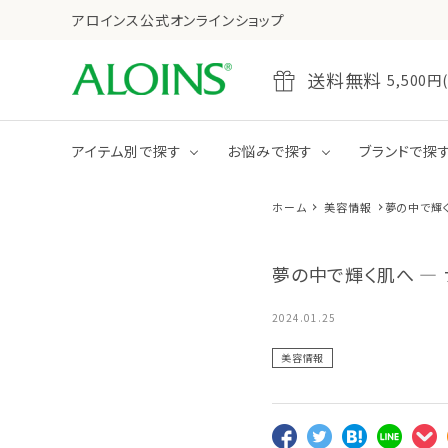
アロインス公式オンラインショップ
送料無料
5,50
アイテム別で探す
お悩みで探す
ブランドで探
ホーム
美容情報
夢の中で輝
乾燥
たるみ・ハリ不足
全商品をみる
クレンジング
夢の中で輝く肌へ ―
ジェル
クリーム
2024.01.25
美容情報
全商品をみる
ボディクリーム