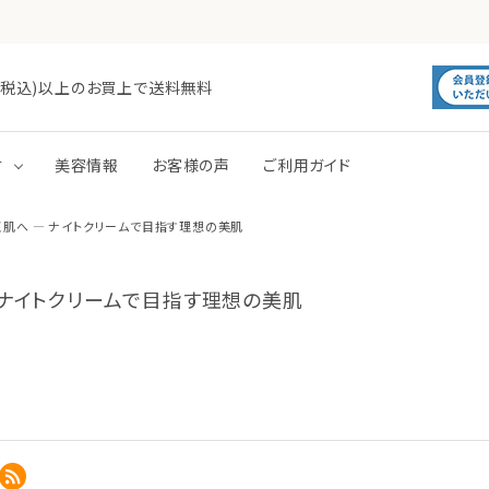
0円(税込)以上のお買上で送料無料
す
美容情報
お客様の声
ご利用ガイド
く肌へ ― ナイトクリームで目指す理想の美肌
毛穴
肌あれ
洗顔
化粧水
 ナイトクリームで目指す理想の美肌
トーンアップ
パック
ボディミルク
ボディジェル・ローション