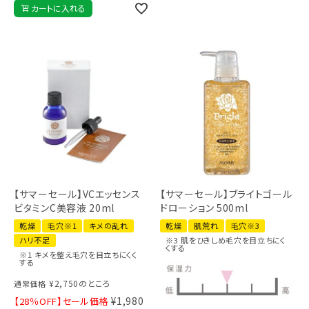
カートに入れる
【サマーセール】VCエッセンス
【サマーセール】ブライトゴール
ビタミンC美容液 20ml
ドローション 500ml
乾燥
毛穴※1
キメの乱れ
乾燥
肌荒れ
毛穴※3
ハリ不足
※3 肌をひきしめ毛穴を目立ちにく
くする
※1 キメを整え毛穴を目立ちにくく
する
¥
2,750
のところ
通常価格
¥
1,980
【28％OFF】セール価格