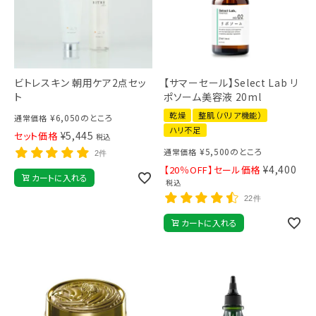
ビトレスキン 朝用ケア2点セッ
【サマーセール】Select Lab リ
ト
ポソーム美容液 20ml
乾燥
整肌（バリア機能）
¥
6,050
のところ
通常価格
ハリ不足
¥
5,445
セット価格
税込
¥
5,500
のところ
通常価格
2件
¥
4,400
【20％OFF】セール価格
カートに入れる
税込
22件
カートに入れる