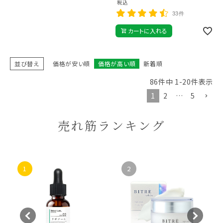
税込
33件
カートに入れる
並び替え
価格が安い順
価格が高い順
新着順
86
件中
1
-
20
件表示
1
2
…
5
売れ筋ランキング
1
2