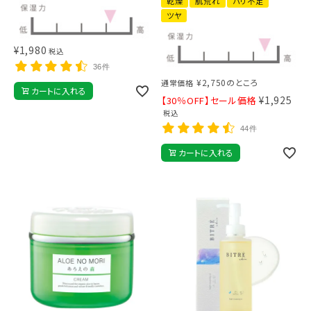
乾燥
肌荒れ
ハリ不足
ツヤ
¥
1,980
税込
36件
¥
2,750
のところ
通常価格
カートに入れる
¥
1,925
【30％OFF】セール価格
税込
44件
カートに入れる