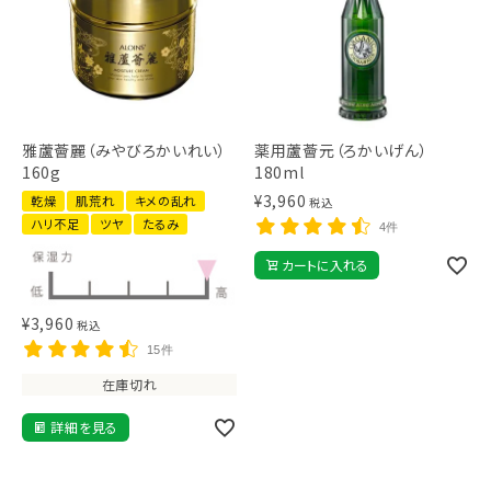
雅蘆薈麗（みやびろかいれい）
薬用蘆薈元（ろかいげん）
160g
180ml
¥
3,960
乾燥
肌荒れ
キメの乱れ
税込
ハリ不足
ツヤ
たるみ
4件
カートに入れる
¥
3,960
税込
15件
在庫切れ
詳細を見る