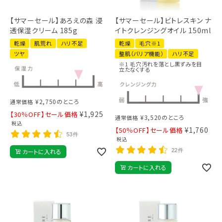
【サマーセール】あろえの森 浸
【サマーセール】ビトレスキン ナ
透保湿クリーム 185g
イトクレンジングオイル 150ml
乾燥
肌荒れ
ハリ不足
乾燥
毛穴※1
ツヤ
整肌（バリア機能）
ハリ不足
※1 毛穴汚れを落とし黒ずみを目
立たなくする
¥
2,750
のところ
通常価格
¥
1,925
【30％OFF】セール価格
¥
3,520
のところ
通常価格
税込
¥
1,760
【50％OFF】セール価格
53件
税込
カートに入れる
22件
カートに入れる