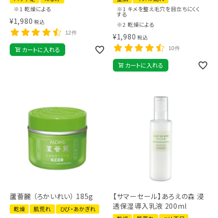
※1 乾燥による
※1 キメを整え毛穴を目立ちにくく
する
¥
1,980
税込
※2 乾燥による
12件
¥
1,980
税込
カートに入れる
10件
カートに入れる
蘆薈麗 （ろかいれい） 185g
【サマーセール】あろえの森 浸
透保湿導入乳液 200ml
乾燥
肌荒れ
ひび・あかぎれ