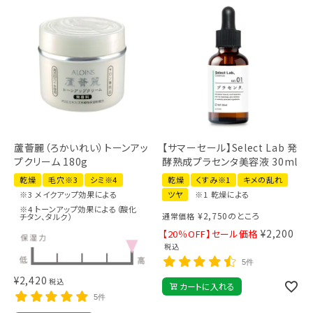
蘆薈麗（ろかいれい）トーンアッ
【サマーセール】Select Lab 発
プクリーム 180g
酵熟成プラセンタ美容液 30ml
乾燥
毛穴※3
シミ※4
乾燥
くすみ※1
キメの乱れ
※3 メイクアップ効果による
ツヤ
※1 乾燥による
※4 トーンアップ効果による（酸化
¥
2,750
のところ
通常価格
チタン、タルク）
¥
2,200
【20％OFF】セール価格
税込
5件
¥
2,420
税込
カートに入れる
5件