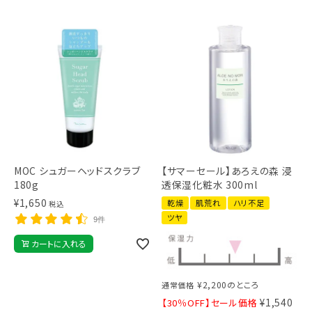
MOC シュガーヘッドスクラブ
【サマーセール】あろえの森 浸
180g
透保湿化粧水 300ml
¥
1,650
乾燥
肌荒れ
ハリ不足
税込
ツヤ
9件
カートに入れる
¥
2,200
のところ
通常価格
¥
1,540
【30％OFF】セール価格