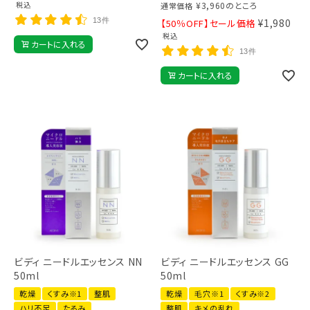
税込
¥
3,960
のところ
通常価格
13件
¥
1,980
【50％OFF】セール価格
税込
カートに入れる
13件
カートに入れる
ビディ ニードルエッセンス NN
ビディ ニードルエッセンス GG
50ml
50ml
乾燥
くすみ※1
整肌
乾燥
毛穴※1
くすみ※2
ハリ不足
たるみ
整肌
キメの乱れ