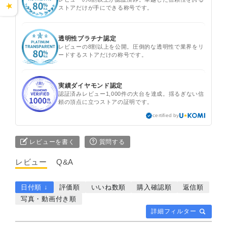
★
ストアだけが手にできる称号です。
透明性プラチナ認定
レビューの8割以上を公開。圧倒的な透明性で業界をリ
ードするストアだけの称号です。
実績ダイヤモンド認定
認証済みレビュー1,000件の大台を達成。揺るぎない信
頼の頂点に立つストアの証明です。
certified by
レビューを書く
質問する
レビュー
Q&A
日付順 ↓
評価順
いいね数順
購入確認順
返信順
写真・動画付き順
詳細フィルター