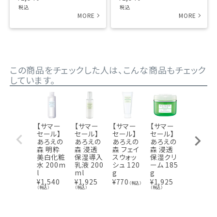
税込
税込
この商品をチェックした人は、こんな商品もチェック
しています。
【サマー
【サマー
【サマー
【サマー
【サマー
セール】
セール】
セール】
セール】
セール】
あろえの
あろえの
あろえの
あろえの
あろえの
森 明粋
森 浸透
森 フェイ
森 浸透
森 明粋
美白化粧
保湿導入
スウォッ
保湿クリ
美白乳液
水 200m
乳液 200
シュ 120
ーム 185
200ml
l
ml
g
g
¥
1,540
（税込）
¥
1,540
¥
1,925
¥
770
¥
1,925
（税込）
（税込）
（税込）
（税込）