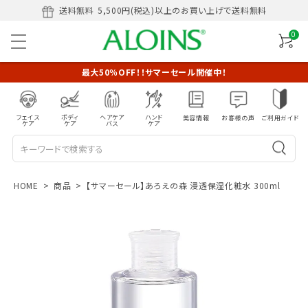
送料無料
5,500円(税込)以上のお買い上げで送料無料
0
最大50％OFF！！サマーセール開催中！
フェイス
ボディ
ヘアケア
ハンド
美容情報
お客様の声
ご利用ガイド
ケア
ケア
バス
ケア
HOME
商品
【サマーセール】あろえの森 浸透保湿化粧水 300ml