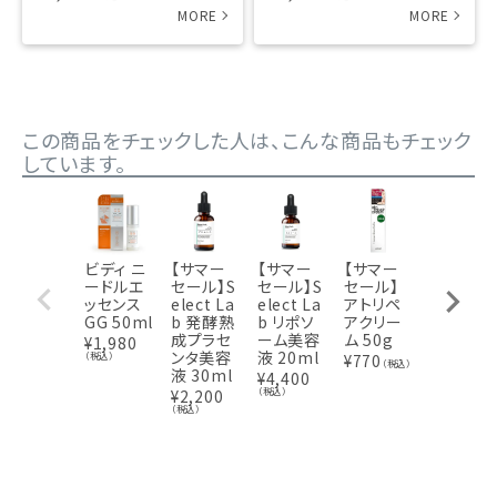
この商品をチェックした人は、こんな商品もチェック
しています。
ビディ ニ
【サマー
【サマー
【サマー
【サマー
ードルエ
セール】S
セール】S
セール】
セール】V
ッセンス
elect La
elect La
アトリペ
Cエッセ
GG 50ml
b 発酵熟
b リポソ
アクリー
ス ビタミ
成プラセ
ーム美容
ム 50g
ンC美容
¥
1,980
ンタ美容
液 20ml
液 20ml
（税込）
¥
770
（税込）
液 30ml
¥
4,400
¥
1,980
（税込）
（税込）
¥
2,200
（税込）