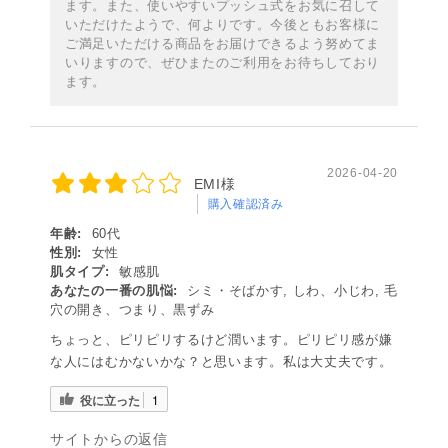
ます。また、使いやすいプッシュ式をお気に召して
いただけたようで、何よりです。今後ともお客様に
ご満足いただける商品をお届けできるよう努めてま
いりますので、ぜひまたのご利用をお待ちしており
ます。
2026-04-20
EMI様
購入確認済み
年齢:
60代
性別:
女性
肌タイプ:
敏感肌
あなたの一番の肌悩:
シミ・そばかす, しわ、小じわ, 毛
穴の開き、つまり、黒ずみ
ちょっと、ピリピリするけど潤います。ピリピリ感が嫌
な人にはむかないかな？と思います。私は大丈夫です。
役に立った
1
サイトからの返信