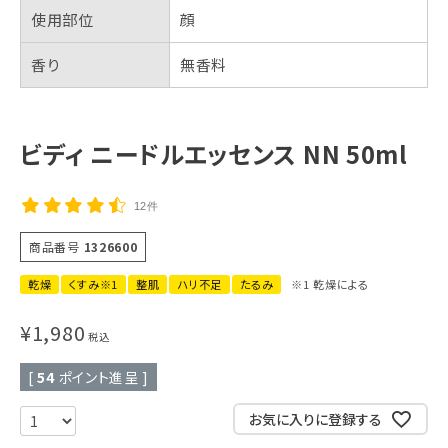
使用部位
顔
香り
無香料
ビディ ニードルエッセンス NN 50ml
12件
商品番号
1326600
乾燥
くすみ※1
整肌
ハリ不足
たるみ
※1 乾燥による
¥
1,980
税込
[
54
ポイント進呈 ]
お気に入りに登録する