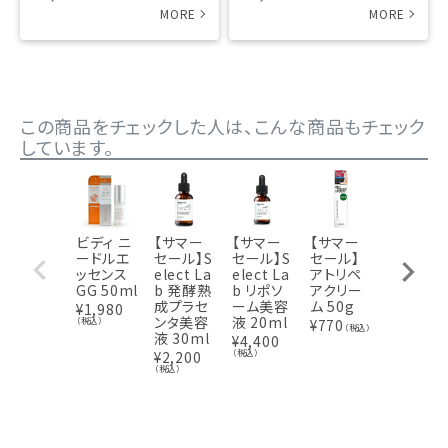
この商品をチェックした人は、こんな商品もチェック
しています。
ビディ ニ
【サマー
【サマー
【サマー
【サマー
ードルエ
セール】S
セール】S
セール】
セール】V
ッセンス
elect La
elect La
アトリペ
Cエッセ
GG 50ml
b 発酵熟
b リポソ
アクリー
ス ビタミ
成プラセ
ーム美容
ム 50g
ンC美容
¥
1,980
ンタ美容
液 20ml
液 20ml
（税込）
¥
770
（税込）
液 30ml
¥
4,400
¥
1,980
（税込）
（税込）
¥
2,200
（税込）