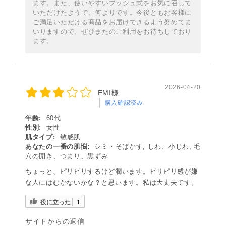
ます。また、使いやすいプッシュ式をお気に召して
いただけたようで、何よりです。今後ともお客様に
ご満足いただける商品をお届けできるよう努めてま
いりますので、ぜひまたのご利用をお待ちしており
ます。
2026-04-20
EMI様
購入確認済み
年齢:
60代
性別:
女性
肌タイプ:
敏感肌
あなたの一番の肌悩:
シミ・そばかす, しわ、小じわ, 毛
穴の開き、つまり、黒ずみ
ちょっと、ピリピリするけど潤います。ピリピリ感が嫌
な人にはむかないかな？と思います。私は大丈夫です。
役に立った
1
サイトからの返信