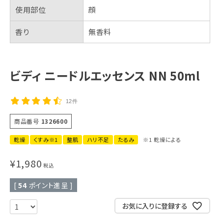
使用部位
顔
香り
無香料
ビディ ニードルエッセンス NN 50ml
12件
商品番号
1326600
乾燥
くすみ※1
整肌
ハリ不足
たるみ
※1 乾燥による
¥
1,980
税込
[
54
ポイント進呈 ]
お気に入りに登録する