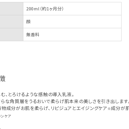
200ml（約1ヶ月分）
顔
無香料
徴
じむ、とろけるような感触の導入乳液。
さらな角質層をうるおいで柔らげ肌本来の美しさを引き出します
植物成分がお肌を柔らげ、リピジュアとエイジングケア
成分が肌
※
キンケア