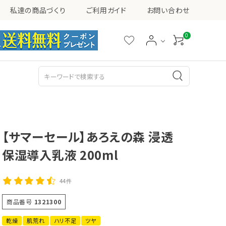
私達の商品づくり
ご利用ガイド
お問い合わせ
0
シミ・ソバカス・くすみ
ニキビ
乳液
美容液
【サマーセール】あろえの森 浸透
保湿導入乳液 200ml
44件
その他
商品番号
1321300
乾燥
肌荒れ
ハリ不足
ツヤ