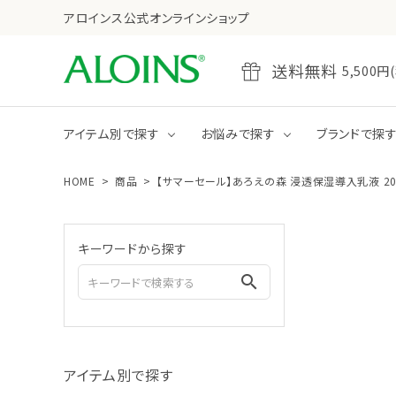
アロインス公式オンラインショップ
送料無料
5,50
アイテム別で探す
お悩みで探す
ブランドで探
HOME
商品
【サマーセール】あろえの森 浸透保湿導入乳液 20
乾燥
たるみ・ハリ不足
全商品をみる
クレンジング
キーワードから探す
ジェル
クリーム
search
全商品をみる
ボディクリーム
アイテム別で探す