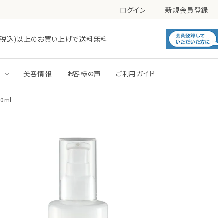
ログイン
新規会員登録
0円(税込)以上のお買い上げで送料無料
す
美容情報
お客様の声
ご利用ガイド
0ml
毛穴
肌あれ
洗顔
化粧水
トーンアップ
パック
ボディミルク
ボディジェル・ローション