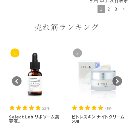
50
件中
1
-
20
件表示
1
2
3
売れ筋ランキング
1
2
22件
45件
Select Lab リポソーム美
ビトレスキン ナイトクリーム
容液..
50g