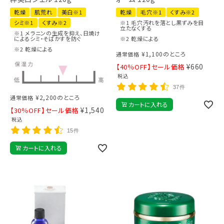
乾燥
肌荒れ
美白※1
乾燥
毛穴※1
くすみ※2
シミ※1
くすみ※2
※1 毛穴汚れを落とし黒ずみを目
立たなくする
※1 メラニンの生成を抑え、日焼け
によるシミ・そばかすを防ぐ
※2 乾燥による
※2 乾燥による
¥
1,100
のところ
通常価格
¥
660
【40％OFF】セール価格
税込
37件
¥
2,200
のところ
通常価格
カートに入れる
¥
1,540
【30％OFF】セール価格
税込
15件
カートに入れる