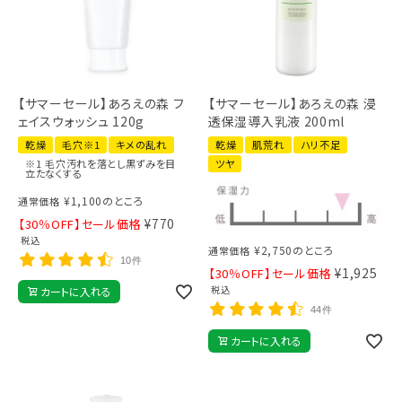
【サマーセール】あろえの森 フ
【サマーセール】あろえの森 浸
ェイスウォッシュ 120g
透保湿導入乳液 200ml
乾燥
毛穴※1
キメの乱れ
乾燥
肌荒れ
ハリ不足
※1 毛穴汚れを落とし黒ずみを目
ツヤ
立たなくする
¥
1,100
のところ
通常価格
¥
770
【30％OFF】セール価格
税込
¥
2,750
のところ
通常価格
10件
¥
1,925
【30％OFF】セール価格
税込
カートに入れる
44件
カートに入れる