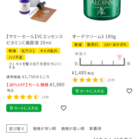
【サマーセール】VCエッセンス
オーデクリームS 180g
ビタミンC美容液 20ml
乾燥
肌荒れ
ひび・あかぎれ
乾燥
毛穴※1
キメの乱れ
ハリ不足
※1 キメを整え毛穴を目立ちにくく
する
¥
1,485
税込
¥
2,750
のところ
通常価格
22件
¥
1,980
【28％OFF】セール価格
税込
カートに入れる
13件
カートに入れる
並び替え
価格が安い順
価格が高い順
新着順