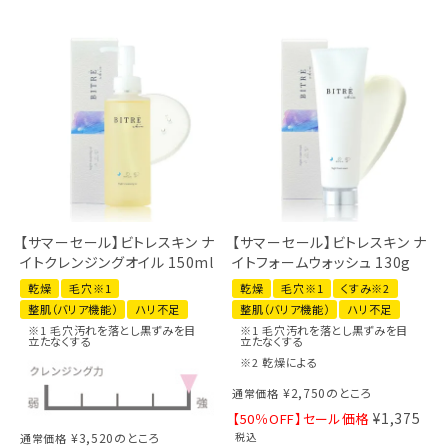
【サマーセール】ビトレスキン ナ
【サマーセール】ビトレスキン ナ
イトクレンジングオイル 150ml
イトフォームウォッシュ 130g
乾燥
毛穴※1
乾燥
毛穴※1
くすみ※2
整肌（バリア機能）
ハリ不足
整肌（バリア機能）
ハリ不足
※1 毛穴汚れを落とし黒ずみを目
※1 毛穴汚れを落とし黒ずみを目
立たなくする
立たなくする
※2 乾燥による
¥
2,750
のところ
通常価格
¥
1,375
【50％OFF】セール価格
税込
¥
3,520
のところ
通常価格