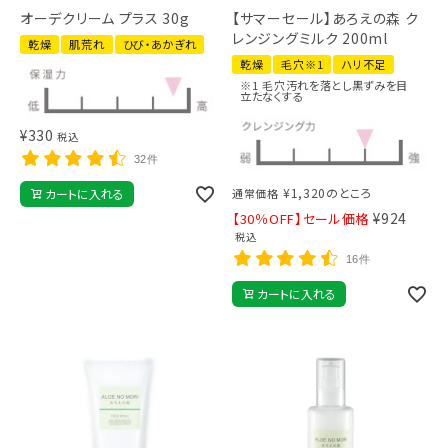
オーデクリーム プラス 30g
【サマーセール】あろえの森 ク
レンジングミルク 200ml
乾燥
肌荒れ
ひび・あかぎれ
乾燥
毛穴※1
ハリ不足
※1 毛穴汚れを落とし黒ずみを目
立たなくする
¥
330
税込
32件
¥
1,320
のところ
カートに入れる
通常価格
¥
924
【30％OFF】セール価格
税込
16件
カートに入れる