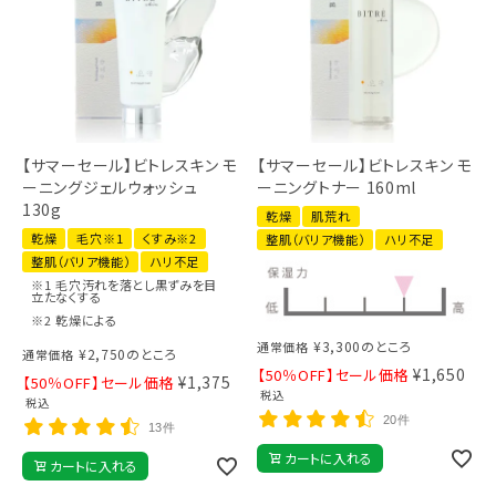
【サマーセール】ビトレスキン モ
【サマーセール】ビトレスキン モ
ーニングジェルウォッシュ
ーニングトナー 160ml
130g
乾燥
肌荒れ
乾燥
毛穴※1
くすみ※2
整肌（バリア機能）
ハリ不足
整肌（バリア機能）
ハリ不足
※1 毛穴汚れを落とし黒ずみを目
立たなくする
※2 乾燥による
¥
3,300
のところ
通常価格
¥
2,750
のところ
通常価格
¥
1,650
【50％OFF】セール価格
¥
1,375
【50％OFF】セール価格
税込
税込
20件
13件
カートに入れる
カートに入れる