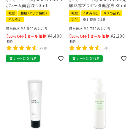
ポソーム美容液 20ml
酵熟成プラセンタ美容液 30ml
乾燥
整肌（バリア機能）
乾燥
くすみ※1
キメの乱れ
ハリ不足
ツヤ
※1 乾燥による
¥
5,500
のところ
¥
2,750
のところ
通常価格
通常価格
¥
4,400
¥
2,200
【20％OFF】セール価格
【20％OFF】セール価格
税込
税込
22件
5件
カートに入れる
カートに入れる