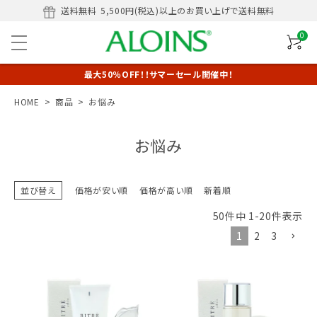
送料無料
5,500円(税込)以上のお買い上げで送料無料
0
最大50％OFF！！サマーセール開催中！
HOME
商品
お悩み
お悩み
並び替え
価格が安い順
価格が高い順
新着順
50
件中
1
-
20
件表示
1
2
3