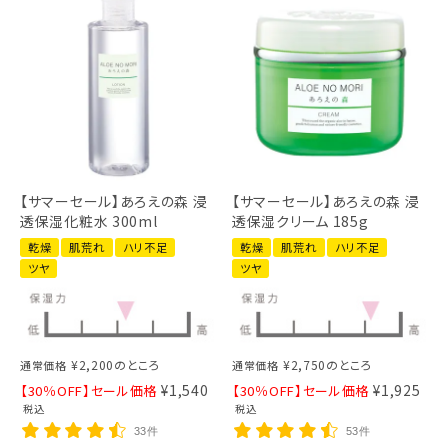
【サマーセール】あろえの森 浸
【サマーセール】あろえの森 浸
透保湿化粧水 300ml
透保湿クリーム 185g
乾燥
肌荒れ
ハリ不足
乾燥
肌荒れ
ハリ不足
ツヤ
ツヤ
¥
2,200
のところ
¥
2,750
のところ
通常価格
通常価格
¥
1,540
¥
1,925
【30％OFF】セール価格
【30％OFF】セール価格
税込
税込
33件
53件