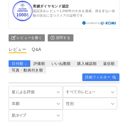
実績ダイヤモンド認定
認証済みレビュー1,000件の大台を達成。揺るぎない信
頼の頂点に立つストアの証明です。
certified by
レビューを書く
質問する
レビュー
Q&A
日付順 ↓
評価順
いいね数順
購入確認順
返信順
写真・動画付き順
詳細フィルター