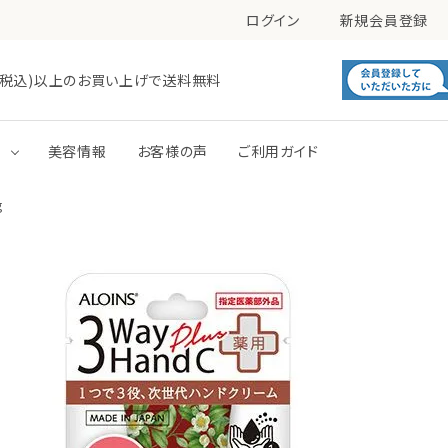
ログイン
新規会員登録
0円(税込)以上のお買い上げで送料無料
す
美容情報
お客様の声
ご利用ガイド
g
毛穴
肌あれ
洗顔
化粧水
トーンアップ
パック
ボディミルク
ボディジェル・ローション