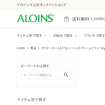
アロインス公式オンラインショップ
送料無料
5,50
アイテム別で探す
お悩みで探す
ブランドで探
HOME
商品
【サマーセール】3ウェイ ハンドクリームプラス 50
乾燥
たるみ・ハリ不足
全商品をみる
クレンジング
キーワードから探す
ジェル
クリーム
search
全商品をみる
ボディクリーム
アイテム別で探す