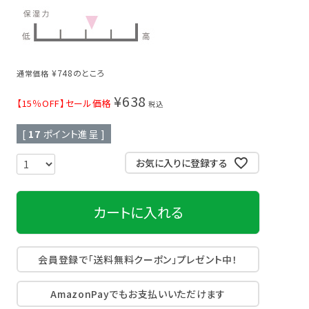
頭皮クレンジング
育毛剤
¥
748
のところ
通常価格
¥
638
【15％OFF】セール価格
税込
[
17
ポイント進呈 ]
お気に入りに登録する
カートに入れる
会員登録で「送料無料クーポン」プレゼント中！
AmazonPayでもお支払いいただけます