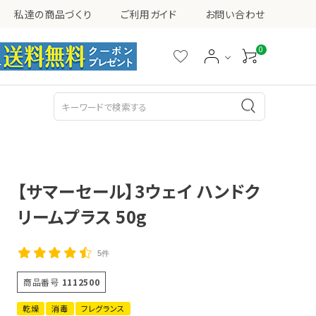
私達の商品づくり
ご利用ガイド
お問い合わせ
0
シミ・ソバカス・くすみ
ニキビ
乳液
美容液
【サマーセール】3ウェイ ハンドク
リームプラス 50g
5件
その他
商品番号
1112500
乾燥
消毒
フレグランス