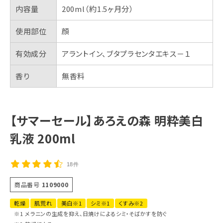
内容量
200ml（約1.5ヶ月分）
使用部位
顔
有効成分
アラントイン、ブタプラセンタエキス－１
香り
無香料
【サマーセール】あろえの森 明粋美白
乳液 200ml
18件
商品番号
1109000
乾燥
肌荒れ
美白※1
シミ※1
くすみ※2
※1 メラニンの生成を抑え、日焼けによるシミ・そばかすを防ぐ