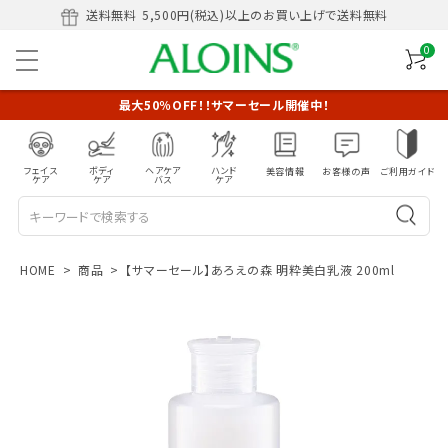
送料無料
5,500円(税込)以上のお買い上げで送料無料
0
最大50％OFF！！サマーセール開催中！
フェイス
ボディ
ヘアケア
ハンド
美容情報
お客様の声
ご利用ガイド
ケア
ケア
バス
ケア
HOME
商品
【サマーセール】あろえの森 明粋美白乳液 200ml