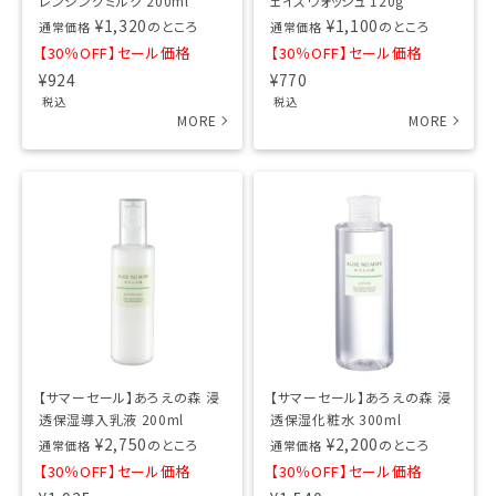
レンジングミルク 200ml
ェイスウォッシュ 120g
¥
1,320
¥
1,100
のところ
のところ
通常価格
通常価格
【30％OFF】セール価格
【30％OFF】セール価格
¥
924
¥
770
税込
税込
【サマーセール】あろえの森 浸
【サマーセール】あろえの森 浸
透保湿導入乳液 200ml
透保湿化粧水 300ml
¥
2,750
¥
2,200
のところ
のところ
通常価格
通常価格
【30％OFF】セール価格
【30％OFF】セール価格