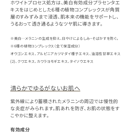
ホワイトプロセス処方は、美白有効成分プラセンタエ
キスをはじめとした６種の植物コンプレックスが角質
層のすみずみまで浸透、肌本来の機能をサポートし、
うるおって透き通るようなツヤ肌に導きます。
※美白…メラニンの生成を抑え、日やけによるしみ・そばかすを防ぐ。
※6種の植物コンプレックス（全て保湿成分）
オウゴンエキス、アルピニアカツマダイ種子エキス、油溶性甘草エキス
(2)、クワエキス、カワラヨモギエキス、タイソウエキス
清らかでゆるがないお肌へ
紫外線により蓄積されたメラニンの周辺では慢性的
な炎症がみられます。肌あれを防ぎ、お肌の状態をす
こやかに整えます。
有効成分