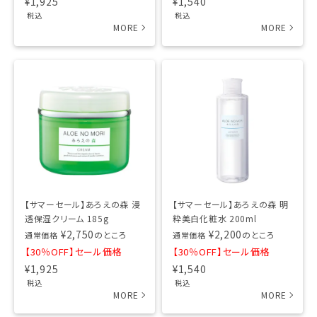
¥
1,925
¥
1,540
税込
税込
【サマーセール】あろえの森 浸
【サマーセール】あろえの森 明
透保湿クリーム 185g
粋美白化粧水 200ml
¥
2,750
¥
2,200
のところ
のところ
通常価格
通常価格
【30％OFF】セール価格
【30％OFF】セール価格
¥
1,925
¥
1,540
税込
税込