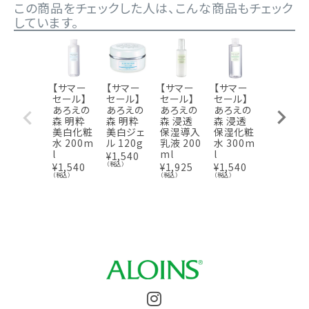
この商品をチェックした人は、こんな商品もチェック
しています。
【サマー
【サマー
【サマー
【サマー
【サマー
セール】
セール】
セール】
セール】
セール】
あろえの
あろえの
あろえの
あろえの
あろえの
森 明粋
森 明粋
森 浸透
森 浸透
森 浸透
美白化粧
美白ジェ
保湿導入
保湿化粧
保湿クリ
水 200m
ル 120g
乳液 200
水 300m
ーム 185
l
ml
l
g
¥
1,540
（税込）
¥
1,540
¥
1,925
¥
1,540
¥
1,925
（税込）
（税込）
（税込）
（税込）