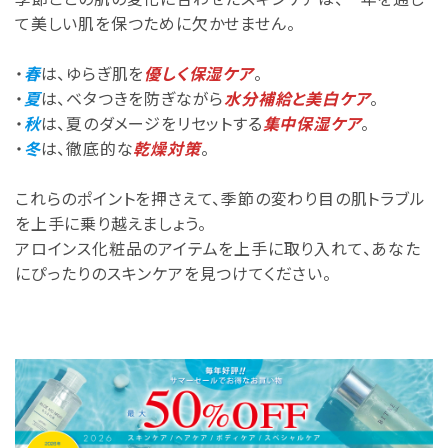
て美しい肌を保つために欠かせません。
・
春
は、ゆらぎ肌を
優しく保湿ケア
。
・
夏
は、ベタつきを防ぎながら
水分補給と美白ケア
。
・
秋
は、夏のダメージをリセットする
集中保湿ケア
。
・
冬
は、徹底的な
乾燥対策
。
これらのポイントを押さえて、季節の変わり目の肌トラブル
を上手に乗り越えましょう。
アロインス化粧品のアイテムを上手に取り入れて、あなた
にぴったりのスキンケアを見つけてください。