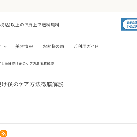
0円(税込)以上のお買上で送料無料
す
美容情報
お客様の声
ご利用ガイド
用した日焼け後のケア方法徹底解説
毛穴
肌あれ
洗顔
化粧水
焼け後のケア方法徹底解説
トーンアップ
パック
ボディミルク
ボディジェル・ローション