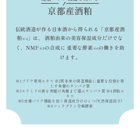
京都産酒粕
伝統酒造が作る日本酒から得られる「京都産酒
粕
」は、
酒粕由来の美容保湿成分だけでな
※4
く、NMF
の合成に
重要な酵素
の働きを助
※5
※6
けます。
※1ブドウ果実エキス ※2肌本来の保湿機能に重要な役割を果
たす角層のタンパク質
※3セラミドの素を表面の角層まで運ぶタンパク質 ※4酒粕エ
キス
※5皮膚バリア機能を担う保湿成分のひとつ(天然保湿因子)
※6フィラグリン分解酵素