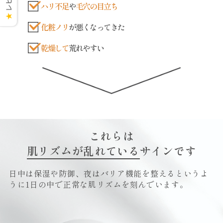
ハリ不足
や
毛穴の目立ち
★
化粧ノリ
が悪くなってきた
乾燥して
荒れやすい
これらは
肌リズムが乱れている
サインです
日中は保湿や防御、夜はバリア機能を整えるというよ
うに
1日の中で正常な肌リズムを刻んでいます。