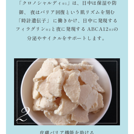
「クロノシャルディ
」は、日中は保湿や防
※1
御、
夜はバリア回復という肌リズムを刻む
「時計遺伝子」
に働きかけ、日中に発現する
フィラグリン
と夜に発現する
ABCA12
の
※2
※3
分泌やサイクルをサポートします。
皮膚バリア機能を助ける