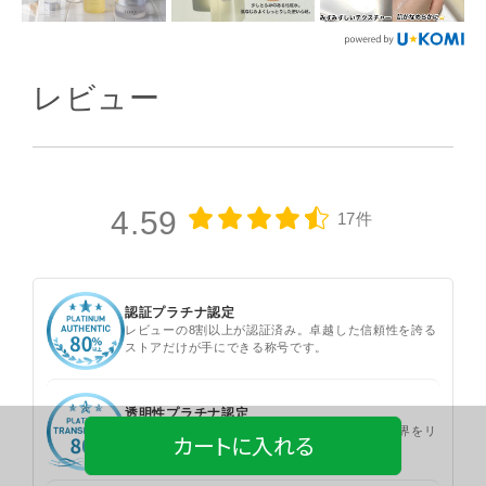
レビュー
4.59
17件
認証プラチナ認定
レビューの8割以上が認証済み。卓越した信頼性を誇る
ストアだけが手にできる称号です。
透明性プラチナ認定
レビューの8割以上を公開。圧倒的な透明性で業界をリ
カートに入れる
ードするストアだけの称号です。