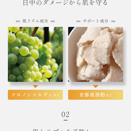
日中のダメージから肌を守る
肌リズム成分
サポート成分
クロノシャルディ
京都産酒粕
※1
※2
02