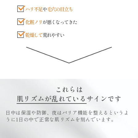
ハリ不足
や
毛穴の目立ち
化粧ノリ
が悪くなってきた
乾燥して
荒れやすい
これらは
肌リズムが乱れている
サインです
日中は保湿や防御、夜はバリア機能を整えるというよ
うに
1日の中で正常な肌リズムを刻んでいます。