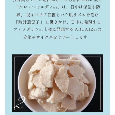
「クロノシャルディ
」は、日中は保湿や防
※1
御、
夜はバリア回復という肌リズムを刻む
「時計遺伝子」
に働きかけ、日中に発現する
フィラグリン
と夜に発現する
ABCA12
の
※2
※3
分泌やサイクルをサポートします。