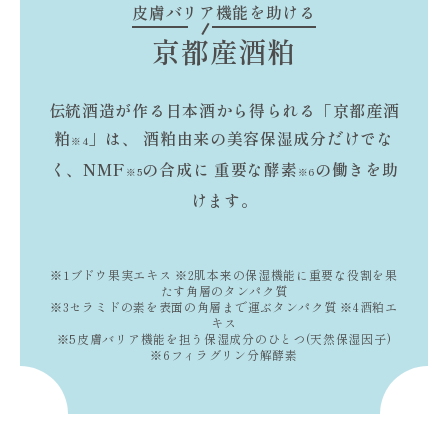
皮膚バリア機能を助ける
京都産酒粕
伝統酒造が作る日本酒から得られる「京都産酒
粕
」は、
酒粕由来の美容保湿成分だけでな
※4
く、NMF
の合成に
重要な酵素
の働きを助
※5
※6
けます。
※1ブドウ果実エキス ※2肌本来の保湿機能に重要な役割を果
たす角層のタンパク質
※3セラミドの素を表面の角層まで運ぶタンパク質 ※4酒粕エ
キス
※5皮膚バリア機能を担う保湿成分のひとつ(天然保湿因子)
※6フィラグリン分解酵素