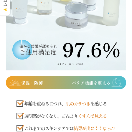
★
保湿・防御
バリア機能を整える
年齢を重ねるにつれ、
肌のカサつき
を感じる
透明感がなくなり、どんより
くすんで見える
これまでのスキンケアでは
結果が出にくくなった