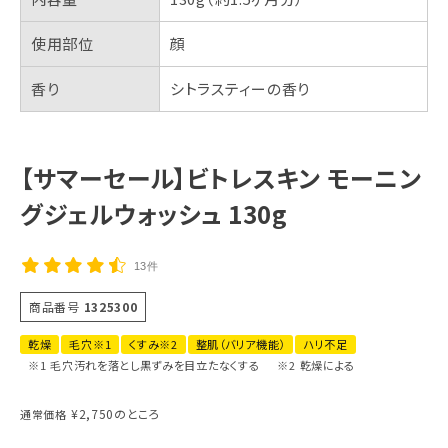
使用部位
顔
香り
シトラスティーの香り
【サマーセール】ビトレスキン モーニン
グジェルウォッシュ 130g
13件
商品番号
1325300
乾燥
毛穴※1
くすみ※2
整肌（バリア機能）
ハリ不足
※1 毛穴汚れを落とし黒ずみを目立たなくする
※2 乾燥による
¥
2,750
のところ
通常価格