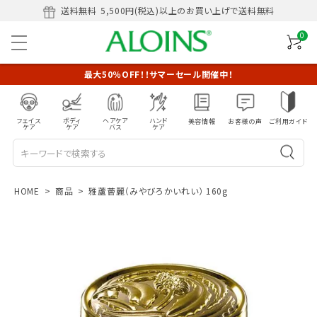
送料無料
5,500円(税込)以上のお買い上げで送料無料
0
最大50％OFF！！サマーセール開催中！
フェイス
ボディ
ヘアケア
ハンド
美容情報
お客様の声
ご利用ガイド
ケア
ケア
バス
ケア
HOME
商品
雅蘆薈麗（みやびろかいれい） 160g