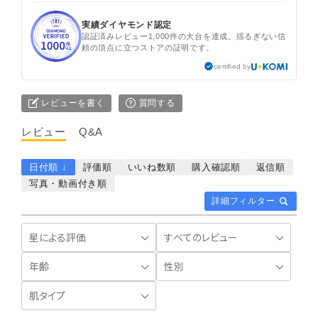
実績ダイヤモンド認定
認証済みレビュー1,000件の大台を達成。揺るぎない信
頼の頂点に立つストアの証明です。
certified by
レビューを書く
質問する
レビュー
Q&A
日付順 ↓
評価順
いいね数順
購入確認順
返信順
写真・動画付き順
詳細フィルター