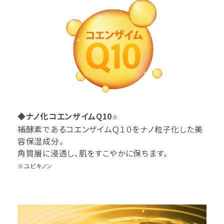
◆ナノ化コエンザイムQ10
※
補酵素であるコエンザイムＱ１０をナノ粒子化した美
容保湿成分。
角質層に浸透し、肌をすこやかに保ちます。
※ユビキノン