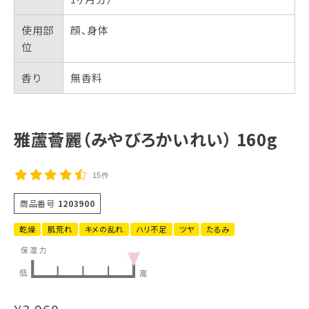
使用部
顔、身体
位
香り
無香料
雅蘆薈麗（みやびろかいれい） 160g
15件
商品番号
1203900
乾燥
肌荒れ
キメの乱れ
ハリ不足
ツヤ
たるみ