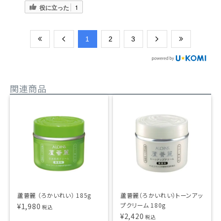
役に立った
1
​1
​2
​3
関連商品
蘆薈麗 （ろかいれい） 185g
蘆薈麗（ろかいれい）トーンアッ
プクリーム 180g
¥
1,980
税込
¥
2,420
税込