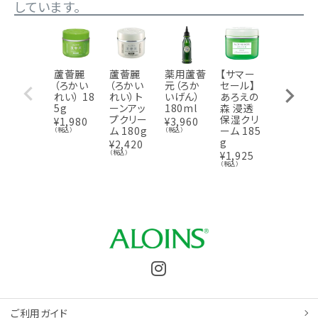
しています。
蘆薈麗
蘆薈麗
薬用蘆薈
【サマー
【サマー
（ろかい
（ろかい
元（ろか
セール】
セール】
れい） 18
れい）ト
いげん）
あろえの
アトリペ
5g
ーンアッ
180ml
森 浸透
アクリー
プクリー
保湿クリ
ム 50g
¥
1,980
¥
3,960
ム 180g
ーム 185
（税込）
（税込）
¥
770
（税込
g
¥
2,420
（税込）
¥
1,925
（税込）
ご利用ガイド