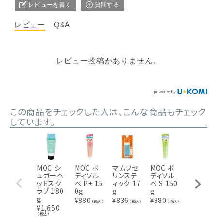
レビューを書く
質問する
レビュー
Q&A
レビュー投稿がありません。
この商品をチェックした人は、こんな商品もチェック
しています。
MOC シ
MOC ボ
マムワセ
MOC ボ
MOC ボ
ュガーヘ
ディソル
リンステ
ディソル
ディソル
ッドスク
ベ P+ 15
ィック 17
ベ S 150
ベ SC 15
ラブ 180
0g
g
g
0g
g
¥
880
¥
836
¥
880
¥
880
（税込）
（税込）
（税込）
（税込
¥
1,650
（税込）