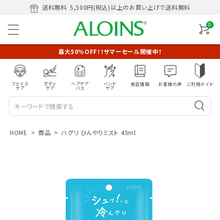
送料無料
5,500円(税込)以上のお買い上げで送料無料
0
最大50％OFF！！サマーセール開催中！
フェイス
ボディ
ヘアケア
ハンド
美容情報
お客様の声
ご利用ガイド
ケア
ケア
バス
ケア
HOME
商品
ハグリ ひんやりミスト 45ml