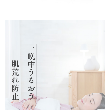
一晩中うるおう
肌荒れ防止