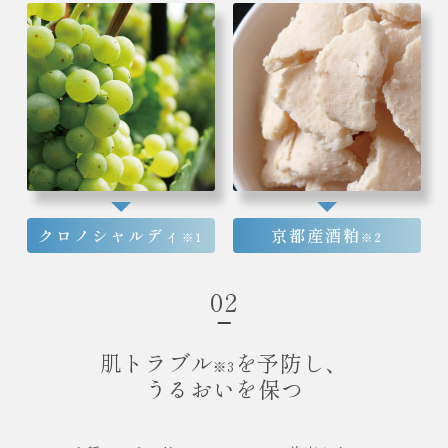
クロノシャルディ
京都産酒粕
※1
※2
02
肌トラブル
を予防し、
※3
うるおいを保つ