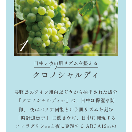
日中と夜の肌リズムを整える
クロノシャルディ
長野県のワイン用白ぶどうから抽出された成分
「クロノシャルディ
」は、日中は保湿や防
※1
御、
夜はバリア回復という肌リズムを刻む
「時計遺伝子」
に働きかけ、日中に発現する
フィラグリン
と夜に発現する
ABCA12
の
※2
※3