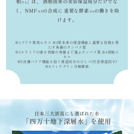
粕
」は、
酒粕由来の美容保湿成分だけでな
※4
く、NMF
の合成に
重要な酵素
の働きを助
※5
※6
けます。
※1ブドウ果実エキス ※2肌本来の保湿機能に重要な役割を果
たす角層のタンパク質
※3セラミドの素を表面の角層まで運ぶタンパク質 ※4酒粕エ
キス
※5皮膚バリア機能を担う保湿成分のひとつ(天然保湿因子)
※6フィラグリン分解酵素
日本三大清流にも選ばれた水
「四万十地下深層水」を使用