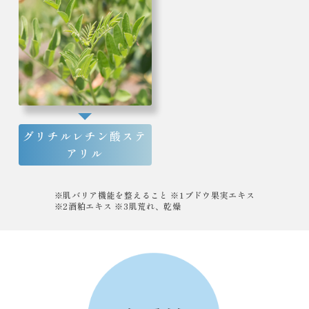
グリチルレチン酸ステ
アリル
※肌バリア機能を整えること ※1ブドウ果実エキス
※2酒粕エキス ※3肌荒れ、乾燥