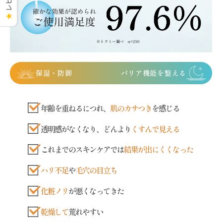
★
保湿・防御
バリア機能を整える
年齢を重ねるにつれ、
肌のカサつき
を感じる
透明感がなくなり、どんより
くすんで見える
これまでのスキンケアでは
結果が出にくくなった
ハリ不足
や
毛穴の目立ち
化粧ノリ
が悪くなってきた
乾燥して
荒れやすい