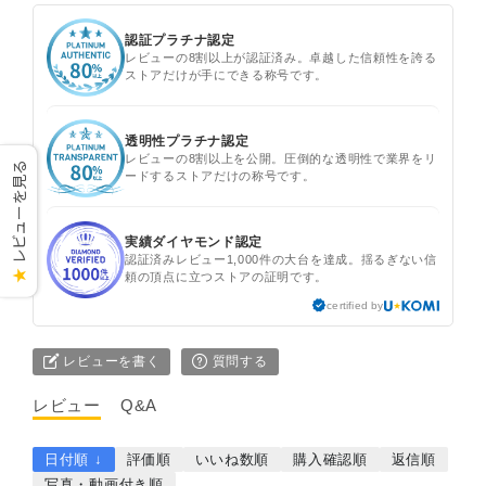
認証プラチナ認定
レビューの8割以上が認証済み。卓越した信頼性を誇る
ストアだけが手にできる称号です。
透明性プラチナ認定
レビューの8割以上を公開。圧倒的な透明性で業界をリ
レビューを見る
ードするストアだけの称号です。
実績ダイヤモンド認定
認証済みレビュー1,000件の大台を達成。揺るぎない信
★
頼の頂点に立つストアの証明です。
certified by
レビューを書く
質問する
レビュー
Q&A
日付順 ↓
評価順
いいね数順
購入確認順
返信順
写真・動画付き順