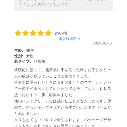
ぞよろしくお願いいたします。
めい様
購入確認済み
2026-01-07
年齢:
40代
性別:
女性
肌タイプ:
乾燥肌
就寝前に塗って、起床後に手を洗った時まだ手にクリー
ムの成分が残っていることに気づきました。
手を水に濡らしたときにヌルヌルしたのです。かといっ
て一晩中ベタベタしていたわけでは決してなく、むしろ
塗ったらすぐに肌に馴染みました。
他のハンドクリームでは感じたことがなかったです。保
湿力がずっとキープされているすごいハンドクリームだ
と思いました。
香りもとてもいい香りで癒やされます。パッケージデザ
インもおしゃれですてきな商品に出会えました。