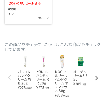
【50％OFF】セール価格
¥
990
税込
この商品をチェックした人は、こんな商品もチェック
しています。
パルコレ
パルコレ
MOC フ
オーデク
【サマー
ハンドク
ハンドク
ルリール
リームS 3
セール】3
リーム W
リーム R
ハンドク
5g
ウェイ ハ
B 20g
R 20g
リーム オ
ンドクリ
¥
385
（税込）
スマンサ
ーム 50g
¥
275
¥
275
（税込）
（税込）
ス 50g
¥
638
（税込
¥
858
（税込）