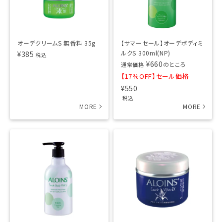
オーデクリームS 無香料 35g
【サマーセール】オーデボディミ
ルクS 300ml(NP)
¥
385
税込
¥
660
のところ
通常価格
【17％OFF】セール価格
¥
550
税込