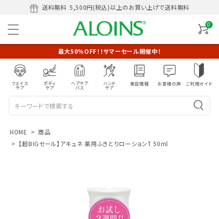
送料無料
5,500円(税込)以上のお買い上げで送料無料
0
最大50％OFF！！サマーセール開催中！
フェイス
ボディ
ヘアケア
ハンド
美容情報
お客様の声
ご利用ガイド
ケア
ケア
バス
ケア
HOME
商品
【超BIGセール】アキュネ 薬用ふきとりローションT 50ml