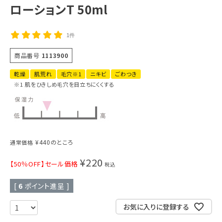
ローションT 50ml
1件
商品番号
1113900
乾燥
肌荒れ
毛穴※1
ニキビ
ごわつき
※1 肌をひきしめ毛穴を目立ちにくくする
¥
440
のところ
通常価格
¥
220
【50％OFF】セール価格
税込
[
6
ポイント進呈 ]
お気に入りに登録する