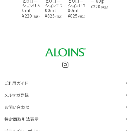
とりロー
とりロー
とりロー
ー 60g
ジェルAY
ションU 5
ションT 2
ションU 2
100g
¥
220
（税込）
0ml
00ml
00ml
¥
924
（税込
¥
220
¥
825
¥
825
（税込）
（税込）
（税込）
ご利用ガイド
メルマガ登録
お問い合わせ
特定商取引
法表示
プライバシーポリシー