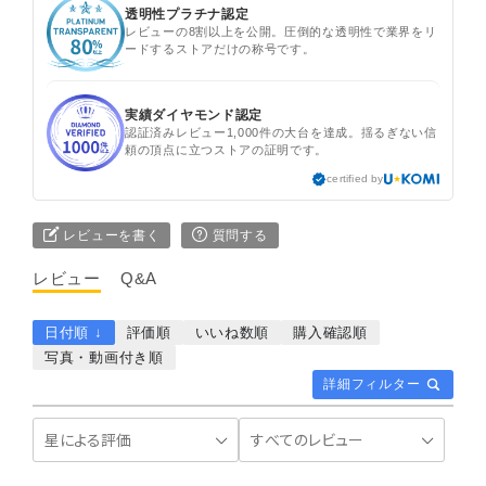
透明性プラチナ認定
レビューの8割以上を公開。圧倒的な透明性で業界をリ
ードするストアだけの称号です。
実績ダイヤモンド認定
認証済みレビュー1,000件の大台を達成。揺るぎない信
頼の頂点に立つストアの証明です。
certified by
レビューを書く
質問する
レビュー
Q&A
日付順 ↓
評価順
いいね数順
購入確認順
写真・動画付き順
詳細フィルター