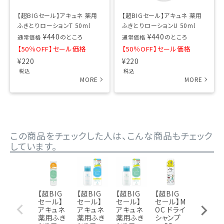
【超BIGセール】アキュネ 薬用
【超BIGセール】アキュネ 薬用
ふきとりローションT 50ml
ふきとりローションU 50ml
¥
440
¥
440
のところ
のところ
通常価格
通常価格
【50％OFF】セール価格
【50％OFF】セール価格
¥
220
¥
220
税込
税込
この商品をチェックした人は、こんな商品もチェック
しています。
【超BIG
【超BIG
【超BIG
【超BIG
【超BIG
セール】
セール】
セール】
セール】M
セール】
アキュネ
アキュネ
アキュネ
OC ドライ
アロエメ
薬用ふき
薬用ふき
薬用ふき
シャンプ
イド 発酵