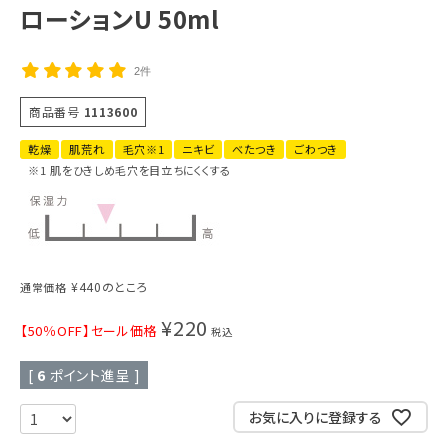
ローションU 50ml
2件
商品番号
1113600
乾燥
肌荒れ
毛穴※1
ニキビ
べたつき
ごわつき
※1 肌をひきしめ毛穴を目立ちにくくする
¥
440
のところ
通常価格
¥
220
【50％OFF】セール価格
税込
[
6
ポイント進呈 ]
お気に入りに登録する