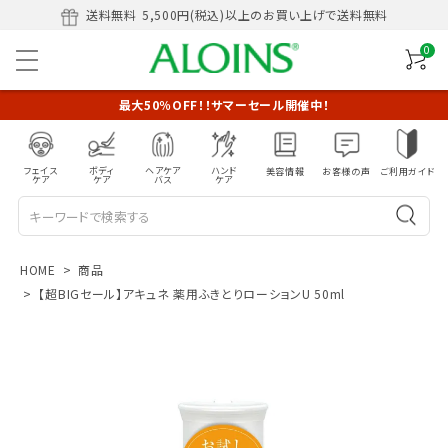
送料無料
5,500円(税込)以上のお買い上げで送料無料
0
最大50％OFF！！サマーセール開催中！
フェイス
ボディ
ヘアケア
ハンド
美容情報
お客様の声
ご利用ガイド
ケア
ケア
バス
ケア
HOME
商品
【超BIGセール】アキュネ 薬用ふきとりローションU 50ml