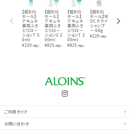
【超BIG
【超BIG
【超BIG
【超BIG
【超BIG
セール】
セール】
セール】
セール】M
セール】
アキュネ
アキュネ
アキュネ
OC ドライ
アロエメ
薬用ふき
薬用ふき
薬用ふき
シャンプ
イド 発酵
とりロー
とりロー
とりロー
ー 60g
ジェルAY
ションT 5
ションU 2
ションT 2
100g
¥
220
（税込）
0ml
00ml
00ml
¥
924
（税込
¥
220
¥
825
¥
825
（税込）
（税込）
（税込）
ご利用ガイド
お問い合わせ