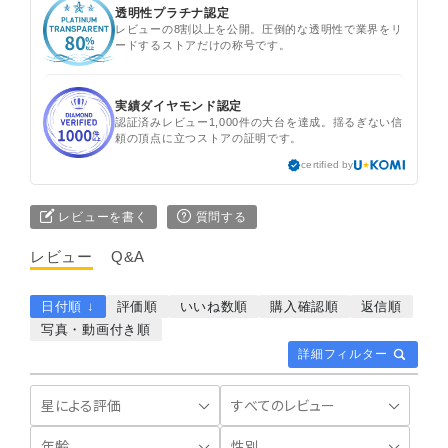
透明性プラチナ認定
レビューの8割以上を公開。圧倒的な透明性で業界をリ
ードするストアだけの称号です。
実績ダイヤモンド認定
認証済みレビュー1,000件の大台を達成。揺るぎない信
頼の頂点に立つストアの証明です。
certified by
レビューを書く
質問する
レビュー
Q&A
日付順 ↓
評価順
いいね数順
購入確認順
返信順
写真・動画付き順
詳細フィルター