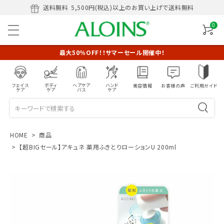
送料無料
5,500円(税込)以上のお買い上げで送料無料
0
最大50％OFF！！サマーセール開催中！
フェイス
ボディ
ヘアケア
ハンド
美容情報
お客様の声
ご利用ガイド
ケア
ケア
バス
ケア
HOME
商品
【超BIGセール】アキュネ 薬用ふきとりローションU 200ml