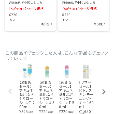
¥
440
¥
440
のところ
のところ
通常価格
通常価格
【50％OFF】セール価格
【50％OFF】セール価格
¥
220
¥
220
税込
税込
この商品をチェックした人は、こんな商品もチェック
しています。
【超BIG
【超BIG
【超BIG
【サマー
【超BIG
セール】
セール】
セール】
セール】
セール】
アキュネ
アキュネ
アキュネ
ビトレス
アロエメ
薬用ふき
薬用ふき
薬用ふき
キン モー
イド 発酵
とりロー
とりロー
とりロー
ニングト
化粧水A
ションT 2
ションU 5
ションT 5
ナー 160
200ml
00ml
0ml
0ml
ml
¥
654
（税込
¥
825
¥
220
¥
220
¥
1,650
（税込）
（税込）
（税込）