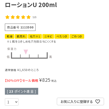
ローションU 200ml
5件
商品番号
1113500
乾燥
肌荒れ
毛穴※1
ニキビ
べたつき
ごわつき
※1 肌をひきしめ毛穴を目立ちにくくする
¥
1,650
のところ
通常価格
¥
825
【50％OFF】セール価格
税込
[
23
ポイント進呈 ]
お気に入りに登録する