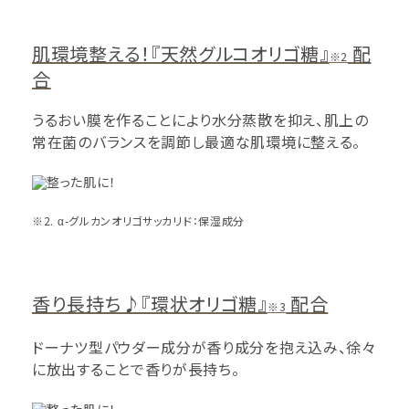
肌環境整える！『天然グルコオリゴ糖』
配
※2
合
うるおい膜を作ることにより水分蒸散を抑え、肌上の
常在菌のバランスを調節し最適な肌環境に整える。
※2. α-グルカンオリゴサッカリド：保湿成分
香り長持ち♪『環状オリゴ糖』
配合
※3
ドーナツ型パウダー成分が香り成分を抱え込み、徐々
に放出することで香りが長持ち。