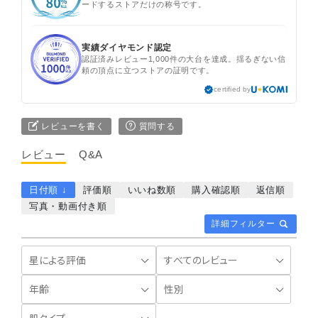
ードするストアだけの称号です。
実績ダイヤモンド認定
認証済みレビュー1,000件の大台を達成。揺るぎない信
頼の頂点に立つストアの証明です。
certified by
レビューを書く
質問する
レビュー
Q&A
日付順 ↓
評価順
いいね数順
購入確認順
返信順
写真・動画付き順
詳細フィルター