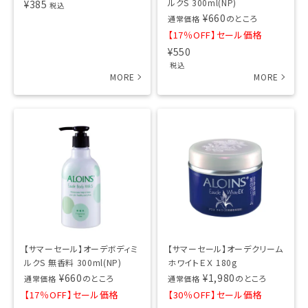
ルクS 300ml(NP)
¥
385
税込
¥
660
のところ
通常価格
【17％OFF】セール価格
¥
550
税込
【サマーセール】オーデボディミ
【サマーセール】オーデクリーム
ルクS 無香料 300ml(NP)
ホワイトＥＸ 180g
¥
660
¥
1,980
のところ
のところ
通常価格
通常価格
【17％OFF】セール価格
【30％OFF】セール価格