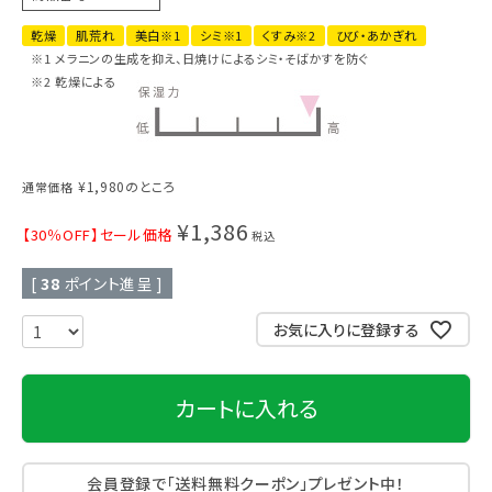
乾燥
肌荒れ
美白※1
シミ※1
くすみ※2
ひび・あかぎれ
※1 メラニンの生成を抑え、日焼けによるシミ・そばかすを防ぐ
※2 乾燥による
¥
1,980
のところ
通常価格
¥
1,386
【30％OFF】セール価格
税込
[
38
ポイント進呈 ]
お気に入りに登録する
カートに入れる
会員登録で「送料無料クーポン」プレゼント中！