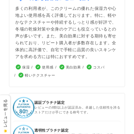
多くの利用者が、このクリームの優れた保湿力や心
地よい使用感を高く評価しております。特に、軽や
かなテクスチャーや持続するしっとり感が好評で、
冬場の乾燥対策や全身のケアにも役立っているとの
声が多いです。また、美白効果に対する期待も寄せ
られており、リピート購入者が多数存在します。全
体的に高評価で、自宅で手軽に品質の良いスキンケ
アを求める方には特におすすめです。
保湿
使用感
美白効果
コスパ
軽いテクスチャー
レビューを見る
認証プラチナ認定
レビューの8割以上が認証済み。卓越した信頼性を誇る
ストアだけが手にできる称号です。
透明性プラチナ認定
★