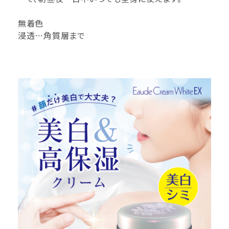
無着色
浸透…角質層まで