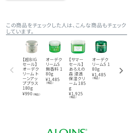
この商品をチェックした人は、こんな商品もチェック
しています。
【超BIG
オーデク
【サマー
オーデク
蘆薈麗
セール】
リームS
セール】
リームS 1
（ろかい
オーデク
無香料 1
あろえの
80g
れい） 18
リーム ト
80g
森 浸透
5g
¥
1,485
ーンアッ
保湿クリ
（税込）
¥
1,485
¥
1,980
ププラス
ーム 185
（税込）
（税込）
180g
g
¥
990
¥
1,925
（税込）
（税込）