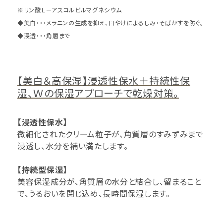
※リン酸Ｌ－アスコルビルマグネシウム
◆美白・・・メラニンの生成を抑え、日やけによるしみ・そばかすを防ぐ。
◆浸透・・・角層まで
【美白＆高保湿】浸透性保水＋持続性保
湿、Ｗの保湿アプローチで乾燥対策。
【浸透性保水】
微細化されたクリーム粒子が、角質層のすみずみまで
浸透し、水分を補い満たします。
【持続型保湿】
美容保湿成分が、角質層の水分と結合し、留まること
で、うるおいを閉じ込め、長時間保湿します。