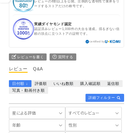
レビューの8割以上を公開。圧倒的な透明性で業界をリ
ードするストアだけの称号です。
実績ダイヤモンド認定
認証済みレビュー1,000件の大台を達成。揺るぎない信
頼の頂点に立つストアの証明です。
certified by
レビューを書く
質問する
レビュー
Q&A
日付順 ↓
評価順
いいね数順
購入確認順
返信順
写真・動画付き順
詳細フィルター