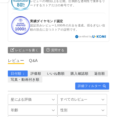
レビューの8割以上を公開。圧倒的な透明性で業界をリ
ードするストアだけの称号です。
実績ダイヤモンド認定
認証済みレビュー1,000件の大台を達成。揺るぎない信
頼の頂点に立つストアの証明です。
certified by
レビューを書く
質問する
レビュー
Q&A
日付順 ↓
評価順
いいね数順
購入確認順
返信順
写真・動画付き順
詳細フィルター