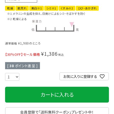
乾燥
肌荒れ
美白※1
シミ※1
くすみ※2
ひび・あかぎれ
※1 メラニンの生成を抑え、日焼けによるシミ・そばかすを防ぐ
※2 乾燥による
¥
1,980
のところ
通常価格
¥
1,386
【30％OFF】セール価格
税込
[
38
ポイント進呈 ]
お気に入りに登録する
カートに入れる
会員登録で「送料無料クーポン」プレゼント中！