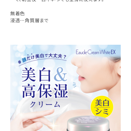
無着色
浸透…角質層まで