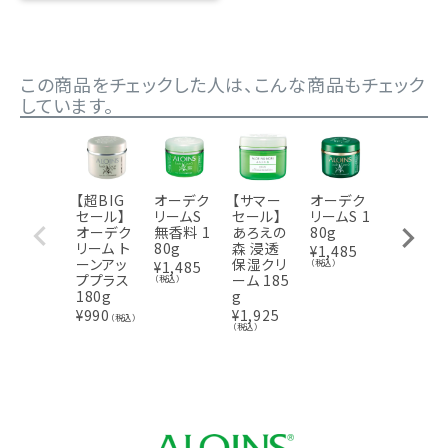
この商品をチェックした人は、こんな商品もチェック
しています。
【超BIG
オーデク
【サマー
オーデク
【サマー
セール】
リームS
セール】
リームS 1
セール】
オーデク
無香料 1
あろえの
80g
ビトレス
リーム ト
80g
森 浸透
キン ナイ
¥
1,485
ーンアッ
保湿クリ
トクリー
（税込）
¥
1,485
ププラス
ーム 185
ム 50g
（税込）
180g
g
¥
1,375
（税込）
¥
990
¥
1,925
（税込）
（税込）