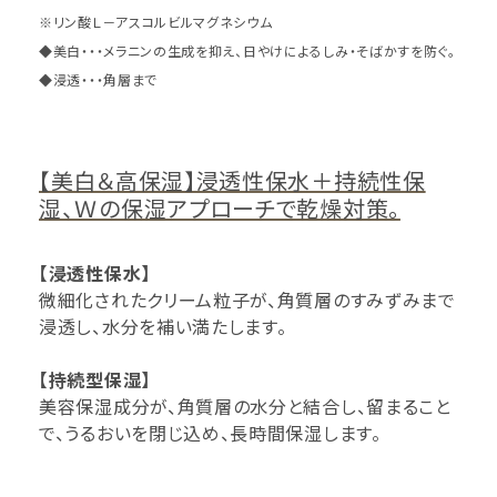
※リン酸Ｌ－アスコルビルマグネシウム
◆美白・・・メラニンの生成を抑え、日やけによるしみ・そばかすを防ぐ。
◆浸透・・・角層まで
【美白＆高保湿】浸透性保水＋持続性保
湿、Ｗの保湿アプローチで乾燥対策。
【浸透性保水】
微細化されたクリーム粒子が、角質層のすみずみまで
浸透し、水分を補い満たします。
【持続型保湿】
美容保湿成分が、角質層の水分と結合し、留まること
で、うるおいを閉じ込め、長時間保湿します。