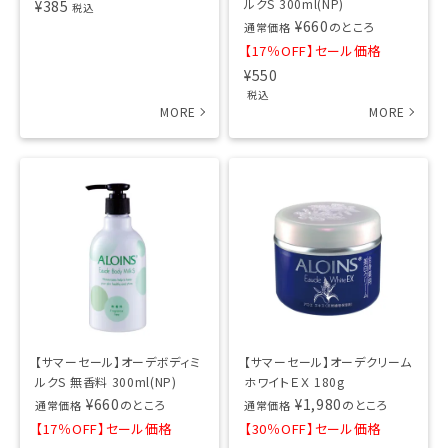
ルクS 300ml(NP)
¥
385
税込
¥
660
のところ
通常価格
【17％OFF】セール価格
¥
550
税込
【サマーセール】オーデボディミ
【サマーセール】オーデクリーム
ルクS 無香料 300ml(NP)
ホワイトＥＸ 180g
¥
660
¥
1,980
のところ
のところ
通常価格
通常価格
【17％OFF】セール価格
【30％OFF】セール価格