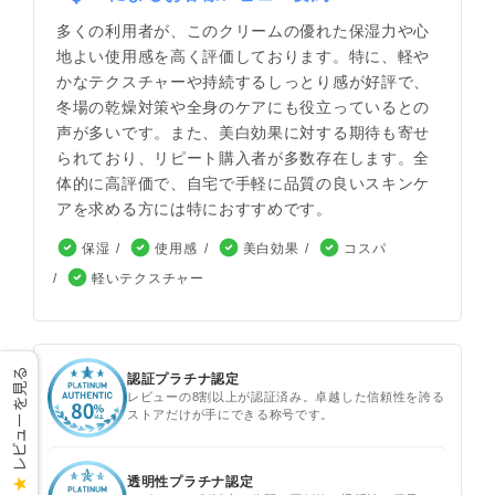
多くの利用者が、このクリームの優れた保湿力や心
地よい使用感を高く評価しております。特に、軽や
かなテクスチャーや持続するしっとり感が好評で、
冬場の乾燥対策や全身のケアにも役立っているとの
声が多いです。また、美白効果に対する期待も寄せ
られており、リピート購入者が多数存在します。全
体的に高評価で、自宅で手軽に品質の良いスキンケ
アを求める方には特におすすめです。
保湿
使用感
美白効果
コスパ
軽いテクスチャー
レビューを見る
認証プラチナ認定
レビューの8割以上が認証済み。卓越した信頼性を誇る
ストアだけが手にできる称号です。
透明性プラチナ認定
★