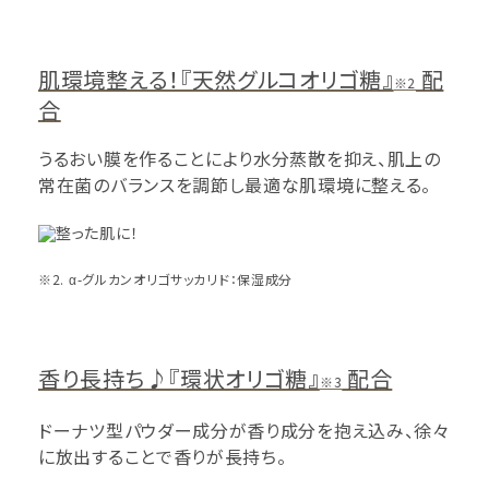
肌環境整える！『天然グルコオリゴ糖』
配
※2
合
うるおい膜を作ることにより水分蒸散を抑え、肌上の
常在菌のバランスを調節し最適な肌環境に整える。
※2. α-グルカンオリゴサッカリド：保湿成分
香り長持ち♪『環状オリゴ糖』
配合
※3
ドーナツ型パウダー成分が香り成分を抱え込み、徐々
に放出することで香りが長持ち。