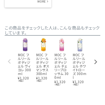
この商品をチェックした人は、こんな商品もチェック
しています。
MOC フ
MOC フ
MOC フ
MOC フ
MOC ボ
ルリール
ルリール
ルリール
ルリール
ディソル
ボディジ
ボディジ
ボディジ
ボディジ
ベ P+ 15
ェル ヴィ
ェル オス
ェル チェ
ェル ホワ
0g
ヨレ 300
マンサス
リーブロ
イトロー
¥
880
（税込
ml
300ml
ッサム 30
ズ 300m
0ml
l
¥
1,320
¥
1,320
（税込）
（税込）
¥
1,320
¥
1,320
（税込）
（税込）