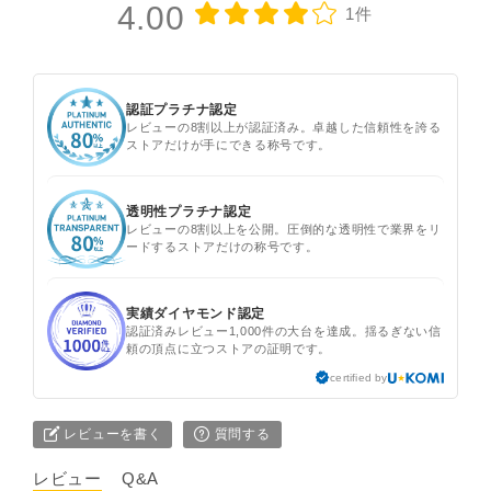
4.00
1件
認証プラチナ認定
レビューの8割以上が認証済み。卓越した信頼性を誇る
ストアだけが手にできる称号です。
透明性プラチナ認定
レビューの8割以上を公開。圧倒的な透明性で業界をリ
ードするストアだけの称号です。
実績ダイヤモンド認定
認証済みレビュー1,000件の大台を達成。揺るぎない信
頼の頂点に立つストアの証明です。
certified by
レビューを書く
質問する
レビュー
Q&A