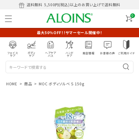
送料無料
5,500円(税込)以上のお買い上げで送料無料
0
最大50％OFF！！サマーセール開催中！
フェイス
ボディ
ヘアケア
ハンド
美容情報
お客様の声
ご利用ガイド
ケア
ケア
バス
ケア
HOME
商品
MOC ボディソルベ S 150g