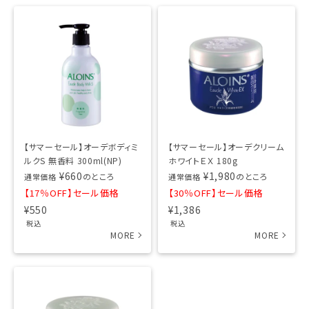
【サマーセール】オーデボディミ
【サマーセール】オーデクリーム
ルクS 無香料 300ml(NP)
ホワイトＥＸ 180g
¥
660
¥
1,980
のところ
のところ
通常価格
通常価格
【17％OFF】セール価格
【30％OFF】セール価格
¥
550
¥
1,386
税込
税込