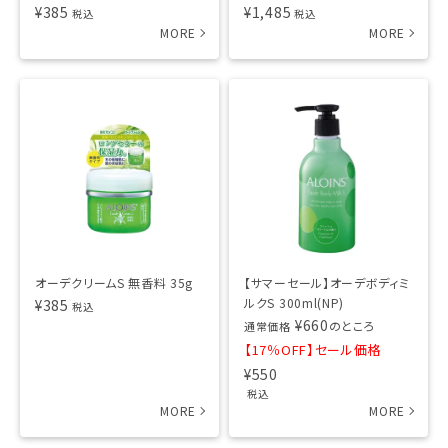
¥
385
¥
1,485
税込
税込
オーデクリームS 無香料 35g
【サマーセール】オーデボディミ
ルクS 300ml(NP)
¥
385
税込
¥
660
のところ
通常価格
【17％OFF】セール価格
¥
550
税込