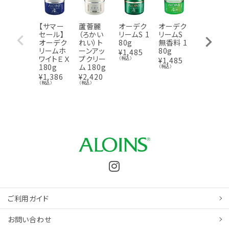
【サマー
蘆薈麗
オーデク
オーデク
オーデク
セール】
（ろかい
リームS 1
リームS
リーム プ
オーデク
れい）ト
80g
無香料 1
ラス 30g
リームホ
ーンアッ
80g
¥
1,485
¥
330
（税込
ワイトＥＸ
プクリー
（税込）
¥
1,485
180g
ム 180g
（税込）
¥
1,386
¥
2,420
（税込）
（税込）
ご利用ガイド
お問い合わせ