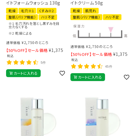
イトフォームウォッシュ 130g
イトクリーム 50g
乾燥
毛穴※1
くすみ※2
乾燥
肌荒れ
整肌（バリア機能）
ハリ不足
整肌（バリア機能）
ハリ不足
※1 毛穴汚れを落とし黒ずみを目
立たなくする
※2 乾燥による
¥
2,750
のところ
通常価格
¥
2,750
のところ
通常価格
¥
1,375
【50％OFF】セール価格
¥
1,375
【50％OFF】セール価格
税込
税込
5件
45件
カートに入れる
カートに入れる