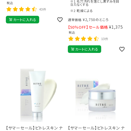
※1 毛穴汚れを落とし黒ずみを目
税込
立たなくする
43件
※2 乾燥による
カートに入れる
¥
2,750
のところ
通常価格
¥
1,375
【50％OFF】セール価格
税込
13件
カートに入れる
【サマーセール】ビトレスキン ナ
【サマーセール】ビトレスキン ナ