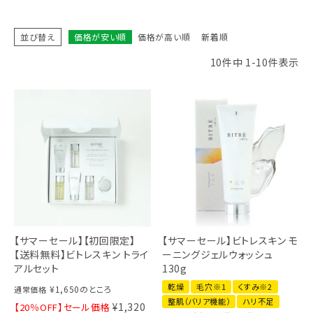
並び替え
価格が安い順
価格が高い順
新着順
10
件中
1
-
10
件表示
【サマーセール】【初回限定】
【サマーセール】ビトレスキン モ
【送料無料】ビトレスキン トライ
ーニングジェルウォッシュ
アルセット
130g
乾燥
毛穴※1
くすみ※2
¥
1,650
のところ
通常価格
整肌（バリア機能）
ハリ不足
¥
1,320
【20％OFF】セール価格