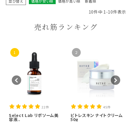
並び替え
価格が安い順
価格が高い順
新着順
10
件中
1
-
10
件表示
売れ筋ランキング
1
2
22件
45件
Select Lab リポソーム美
ビトレスキン ナイトクリーム
容液..
50g