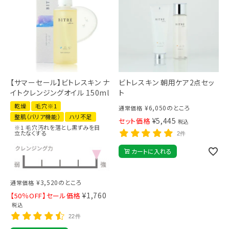
【サマーセール】ビトレスキン ナ
ビトレスキン 朝用ケア2点セッ
イトクレンジングオイル 150ml
ト
乾燥
毛穴※1
¥
6,050
のところ
通常価格
整肌（バリア機能）
ハリ不足
¥
5,445
セット価格
税込
※1 毛穴汚れを落とし黒ずみを目
立たなくする
2件
カートに入れる
¥
3,520
のところ
通常価格
¥
1,760
【50％OFF】セール価格
税込
22件