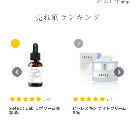
7
件中
1
-
7
件表示
売れ筋ランキング
1
2
22件
45件
Select Lab リポソーム美
ビトレスキン ナイトクリーム
容液..
50g