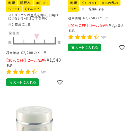
乾燥
肌荒れ
美白※1
乾燥
くすみ※1
キメの乱れ
シミ※1
くすみ※2
ツヤ
※1 乾燥による
※1 メラニンの生成を抑え、日焼け
¥
2,750
のところ
通常価格
によるシミ・そばかすを防ぐ
※2 乾燥による
¥
2,200
【20％OFF】セール価格
税込
5件
カートに入れる
¥
2,200
のところ
通常価格
¥
1,540
【30％OFF】セール価格
税込
15件
カートに入れる