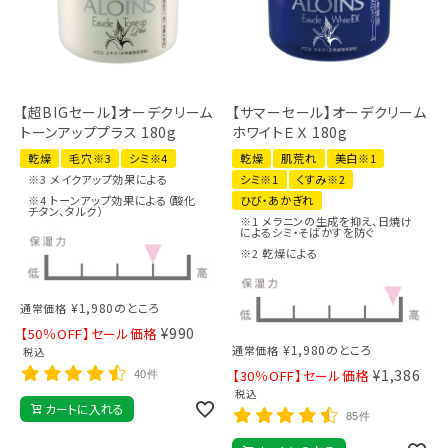
【超BIGセール】オーデクリーム
【サマーセール】オーデクリーム
トーンアッププラス 180g
ホワイトＥＸ 180g
乾燥
毛穴※3
シミ※4
乾燥
肌荒れ
美白※1
※3 メイクアップ効果による
シミ※1
くすみ※2
※4 トーンアップ効果による（酸化
ひび・あかぎれ
チタン、タルク）
※1 メラニンの生成を抑え、日焼け
によるシミ・そばかすを防ぐ
※2 乾燥による
¥
1,980
のところ
通常価格
¥
990
【50％OFF】セール価格
¥
1,980
のところ
通常価格
税込
¥
1,386
【30％OFF】セール価格
40件
税込
カートに入れる
85件