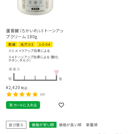
蘆薈麗（ろかいれい）トーンアッ
プクリーム 180g
乾燥
毛穴※3
シミ※4
※3 メイクアップ効果による
※4 トーンアップ効果による（酸化
チタン、タルク）
¥
2,420
税込
5件
カートに入れる
並び替え
価格が安い順
価格が高い順
新着順