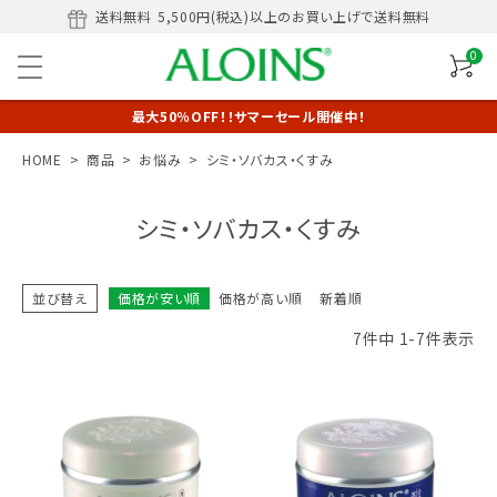
送料無料
5,500円(税込)以上のお買い上げで送料無料
0
最大50％OFF！！サマーセール開催中！
HOME
商品
お悩み
シミ・ソバカス・くすみ
シミ・ソバカス・くすみ
並び替え
価格が安い順
価格が高い順
新着順
7
件中
1
-
7
件表示