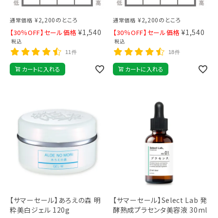
¥
2,200
のところ
¥
2,200
のところ
通常価格
通常価格
¥
1,540
¥
1,540
【30％OFF】セール価格
【30％OFF】セール価格
税込
税込
11件
18件
カートに入れる
カートに入れる
【サマーセール】あろえの森 明
【サマーセール】Select Lab 発
粋美白ジェル 120g
酵熟成プラセンタ美容液 30ml