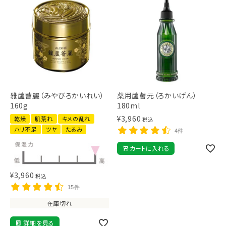
雅蘆薈麗（みやびろかいれい）
薬用蘆薈元（ろかいげん）
160g
180ml
¥
3,960
乾燥
肌荒れ
キメの乱れ
税込
ハリ不足
ツヤ
たるみ
4件
カートに入れる
¥
3,960
税込
15件
在庫切れ
詳細を見る