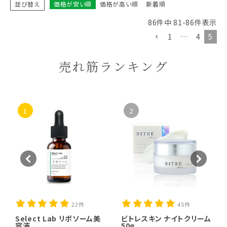
並び替え
価格が安い順
価格が高い順
新着順
86
件中
81
-
86
件表示
1
…
4
5
売れ筋ランキング
1
2
22件
45件
Select Lab リポソーム美
ビトレスキン ナイトクリーム
容液..
50g