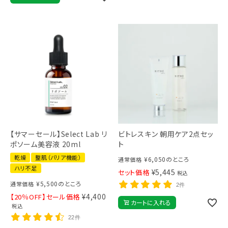
【サマーセール】Select Lab リ
ビトレスキン 朝用ケア2点セッ
ポソーム美容液 20ml
ト
乾燥
整肌（バリア機能）
¥
6,050
のところ
通常価格
ハリ不足
¥
5,445
セット価格
税込
¥
5,500
のところ
通常価格
2件
¥
4,400
【20％OFF】セール価格
カートに入れる
税込
22件